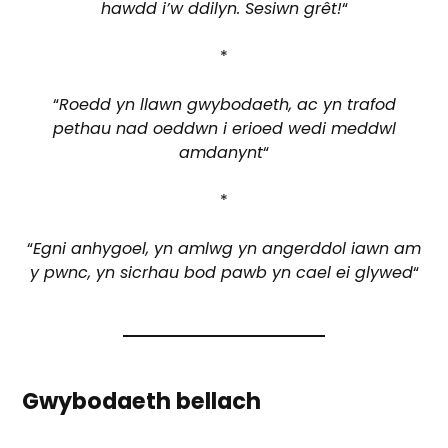
hawdd i’w ddilyn. Sesiwn grêt!
“
*
“
Roedd yn llawn gwybodaeth, ac yn trafod
pethau nad oeddwn i erioed wedi meddwl
amdanynt
“
*
“
Egni anhygoel, yn amlwg yn angerddol iawn am
y pwnc, yn sicrhau bod pawb yn cael ei glywed
“
Gwybodaeth bellach