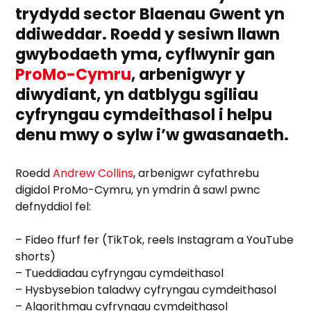
trydydd sector Blaenau Gwent yn
ddiweddar. Roedd y sesiwn llawn
gwybodaeth yma, cyflwynir gan
ProMo-Cymru
, arbenigwyr y
diwydiant, yn datblygu sgiliau
cyfryngau cymdeithasol i helpu
denu mwy o sylw i’w gwasanaeth.
Roedd
Andrew Collins
, arbenigwr cyfathrebu
digidol ProMo-Cymru, yn ymdrin â sawl pwnc
defnyddiol fel:
– Fideo ffurf fer (TikTok, reels Instagram a YouTube
shorts)
– Tueddiadau cyfryngau cymdeithasol
– Hysbysebion taladwy cyfryngau cymdeithasol
– Algorithmau cyfryngau cymdeithasol