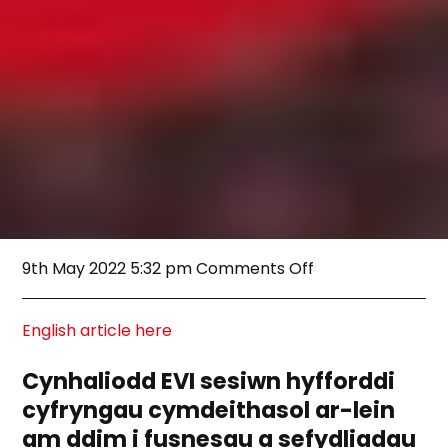
on
9th May 2022 5:32 pm
Comments Off
Adborth
Gwych
o’n
English article here
Hyfforddiant
Cyfryngau
Cynhaliodd EVI sesiwn hyfforddi
Cymdeithasol
cyfryngau cymdeithasol ar-lein
am ddim i fusnesau a sefydliadau