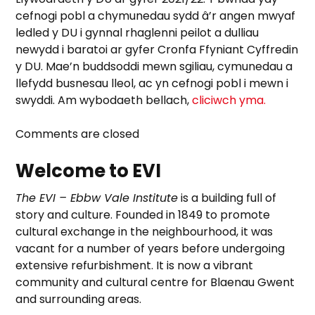
cefnogi pobl a chymunedau sydd â’r angen mwyaf
ledled y DU i gynnal rhaglenni peilot a dulliau
newydd i baratoi ar gyfer Cronfa Ffyniant Cyffredin
y DU. Mae’n buddsoddi mewn sgiliau, cymunedau a
llefydd busnesau lleol, ac yn cefnogi pobl i mewn i
swyddi. Am wybodaeth bellach,
cliciwch yma.
Comments are closed
Welcome to EVI
The EVI – Ebbw Vale Institute
is a building full of
story and culture. Founded in 1849 to promote
cultural exchange in the neighbourhood, it was
vacant for a number of years before undergoing
extensive refurbishment. It is now a vibrant
community and cultural centre for Blaenau Gwent
and surrounding areas.