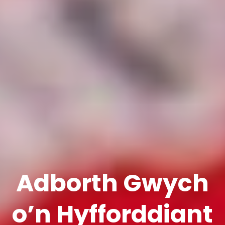
Adborth Gwych
o’n Hyfforddiant