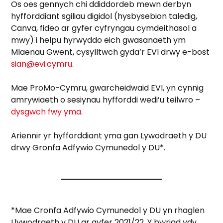
Os oes gennych chi ddiddordeb mewn derbyn
hyfforddiant sgiliau digidol (hysbysebion taledig,
Canva, fideo ar gyfer cyfryngau cymdeithasol a
mwy) i helpu hyrwyddo eich gwasanaeth ym
Mlaenau Gwent, cysylltwch gyda’r EVI drwy e-bost
sian@evi.cymru
.
Mae ProMo-Cymru, gwarcheidwaid EVI, yn cynnig
amrywiaeth o sesiynau hyfforddi wedi’u teilwro –
dysgwch fwy yma
.
Ariennir yr hyfforddiant yma gan Lywodraeth y DU
drwy Gronfa Adfywio Cymunedol y DU*.
*Mae Cronfa Adfywio Cymunedol y DU yn rhaglen
Llywodraeth y DU ar gyfer 2021/22. Y bwriad ydy