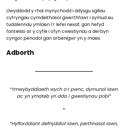
Llwyddodd y rhai mynychodd i ddysgu sgiliau
cyfryngau cymdeithasol gwerthfawr i symud eu
tudalennau ymlaen i’r lefel nesaf, gan hefyd
fanteisio ar y cyfle i ofyn cwestiynau a derbyn
cyngor penodol gan arbenigwr yn y maes.
Adborth
“
Ymwybyddiaeth wych o’r pwnc, dymunol iawn
ac yn ymateb yn dda i gwestiynau pobl”
*
“
Hyfforddiant defnyddiol iawn, perthnasol iawn,