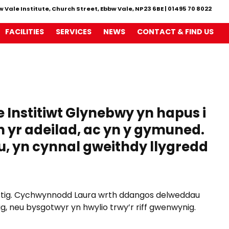
w Vale Institute, Church Street, Ebbw Vale, NP23 6BE
|
01495 70 8022
FACILITIES
SERVICES
NEWS
CONTACT & FIND US
Institiwt Glynebwy yn hapus i
n yr adeilad, ac yn y gymuned.
u, yn cynnal gweithdy llygredd
astig. Cychwynnodd Laura wrth ddangos delweddau
ig, neu bysgotwyr yn hwylio trwy’r riff gwenwynig.