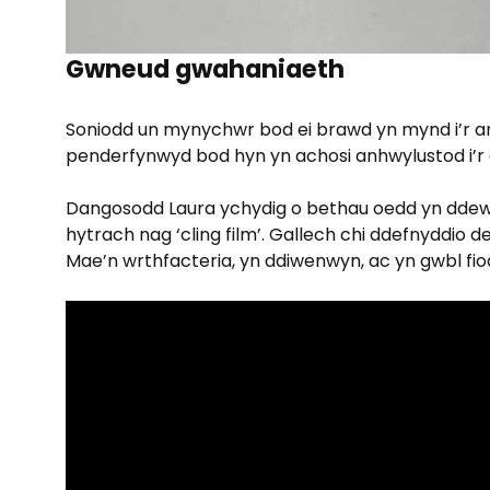
Gwneud gwahaniaeth
Soniodd un mynychwr bod ei brawd yn mynd i’r arc
penderfynwyd bod hyn yn achosi anhwylustod i’r 
Dangosodd Laura ychydig o bethau oedd yn ddewi
hytrach nag ‘cling film’. Gallech chi ddefnyddio 
Mae’n wrthfacteria, yn ddiwenwyn, ac yn gwbl fi