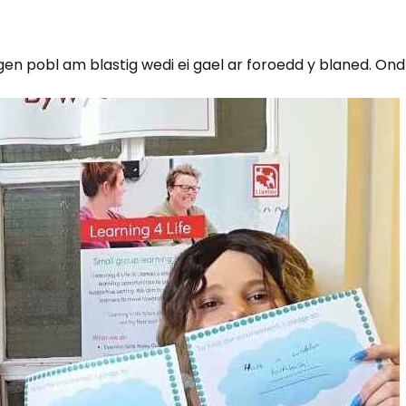
gen pobl am blastig wedi ei gael ar foroedd y blaned. Ond