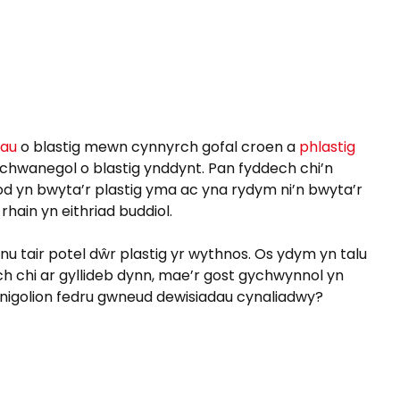
nau
o blastig mewn cynnyrch gofal croen a
phlastig
ychwanegol o blastig ynddynt. Pan fyddech chi’n
od yn bwyta’r plastig yma ac yna rydym ni’n bwyta’r
hain yn eithriad buddiol.
nu tair potel dŵr plastig yr wythnos. Os ydym yn talu
ch chi ar gyllideb dynn, mae’r gost gychwynnol yn
 unigolion fedru gwneud dewisiadau cynaliadwy?