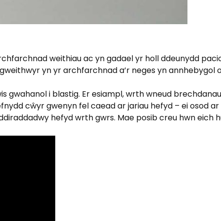
hfarchnad weithiau ac yn gadael yr holl ddeunydd pacio p
gweithwyr yn yr archfarchnad a’r neges yn annhebygol o
s gwahanol i blastig. Er esiampl, wrth wneud brechdan
defnydd cŵyr gwenyn fel caead ar jariau hefyd – ei osod ar
oddiraddadwy hefyd wrth gwrs. Mae posib creu hwn eich h