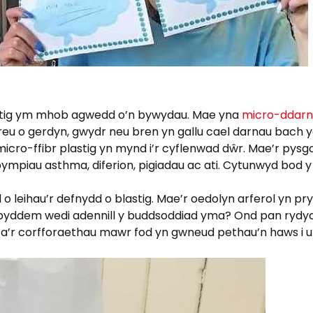
stig ym mhob agwedd o’n bywydau. Mae yna
micro-ddar
reu o gerdyn, gwydr neu bren yn gallu cael darnau bach 
micro-ffibr plastig yn mynd i’r cyflenwad dŵr. Mae’r pysg
mpiau asthma, diferion, pigiadau ac ati. Cytunwyd bod y r
o leihau’r defnydd o blastig. Mae’r oedolyn arferol yn pry
s y byddem wedi adennill y buddsoddiad yma? Ond pan rydy
eth a’r corfforaethau mawr fod yn gwneud pethau’n haws i