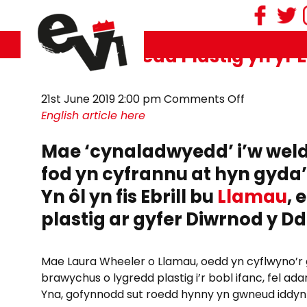
Tag Archive: Llamau
Taclo Llygredd Plastig yn yr 
on
21st June 2019 2:00 pm
Comments Off
Taclo
English article here
Llygredd
Mae ‘cynaladwyedd’ i’w weld
Plastig
yn
fod yn cyfrannu at hyn gyda’
yr
Yn ôl yn fis Ebrill bu
Llamau
, 
EVI
plastig ar gyfer Diwrnod y D
Mae Laura Wheeler o Llamau, oedd yn cyflwyno’r
brawychus o lygredd plastig i’r bobl ifanc, fel a
Yna, gofynnodd sut roedd hynny yn gwneud iddynt