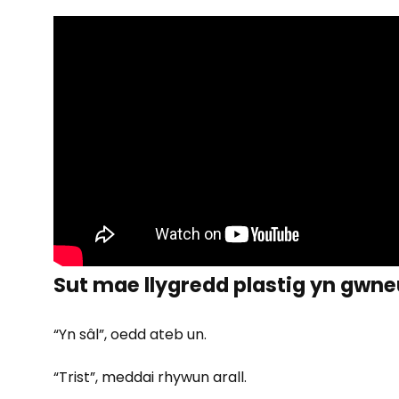
Sut mae llygredd plastig yn gwneu
“Yn sâl”, oedd ateb un.
“Trist”, meddai rhywun arall.