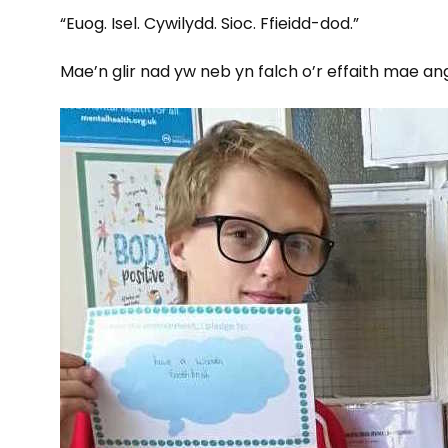
“Euog. Isel. Cywilydd. Sioc. Ffieidd-dod.”
Mae’n glir nad yw neb yn falch o’r effaith mae an