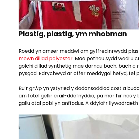
Plastig, plastig, ym mhobman
Roedd yn amser meddwl am gyffredinrwydd pla
mewn dillad polyester
. Mae pethau sydd wedi’u c
golchi dillad synthetig mae darnau bach, bach o 
pysgod. Edrychwyd ar offer meddygol hefyd, fel py
Bu’r grŵp yn ystyried y dadansoddiad cost a budd 
am fotel gellir ei ail-ddefnyddio, pa mor hir ne
gallu atal pobl yn anffodus. A ddylai’r llywodra