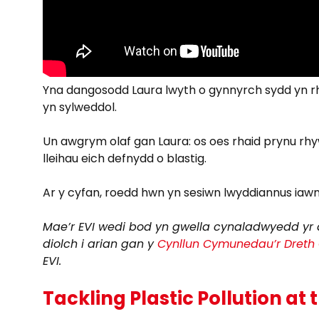
Yna dangosodd Laura lwyth o gynnyrch sydd yn rhyd
yn sylweddol.
Un awgrym olaf gan Laura: os oes rhaid prynu rh
lleihau eich defnydd o blastig.
Ar y cyfan, roedd hwn yn sesiwn lwyddiannus iaw
Mae’r EVI wedi bod yn gwella cynaladwyedd yr 
diolch i arian gan y
Cynllun Cymunedau’r Dreth 
EVI.
Tackling Plastic Pollution at 