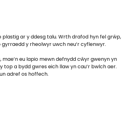
lastig ar y ddesg talu. Wrth drafod hyn fel grŵp,
 gyrraedd y rheolwyr uwch neu’r cyflenwyr.
au, mae’n eu lapio mewn defnydd cŵyr gwenyn yn
 y top a bydd gwres eich llaw yn cau’r bwlch aer.
un adref os hoffech.