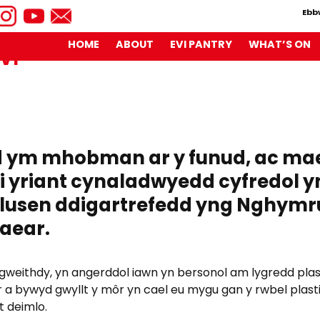
Ebb
HOME
ABOUT
EVI PANTRY
WHAT’S ON
EVI
 ym mhobman ar y funud, ac mae 
i yriant cynaladwyedd cyfredol y
elusen ddigartrefedd yng Nghymr
daear.
 gweithdy, yn angerddol iawn yn bersonol am lygredd pl
dar a bywyd gwyllt y môr yn cael eu mygu gan y rwbel plast
 deimlo.