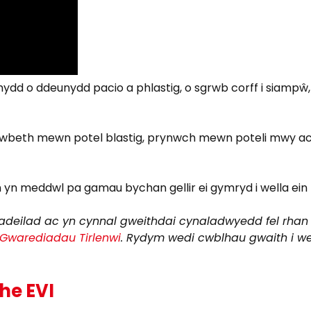
d o ddeunydd pacio a phlastig, o sgrwb corff i siampŵ, u
ywbeth mewn potel blastig, prynwch mewn poteli mwy ac/
n yn meddwl pa gamau bychan gellir ei gymryd i wella ei
adeilad ac yn cynnal gweithdai cynaladwyedd fel rhan 
Gwarediadau Tirlenwi
. Rydym wedi cwblhau gwaith i we
the EVI