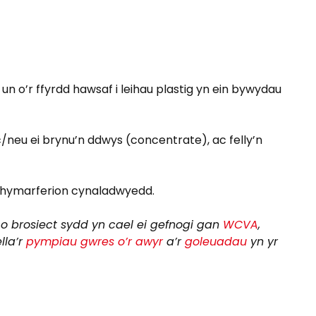
n o’r ffyrdd hawsaf i leihau plastig yn ein bywydau
neu ei brynu’n ddwys (concentrate), ac felly’n
n hymarferion cynaladwyedd.
o brosiect sydd yn cael ei gefnogi gan
WCVA
,
lla’r
pympiau gwres o’r awyr
a’r
goleuadau
yn yr