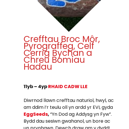
Crefftau Broc Môr,
Pyrograffeg, Celf
Cerrig Bychan a
Chreu Bomiau
Hadau
11yb – 4yp
RHAID CADW LLE
Diwrnod llawn crefftau naturiol, hwyl, ac
am ddim i’r teulu oll yn ardd yr EVI, gyda
EggSeeds
,
“Yn Dod ag Addysg yn Fyw”.
Bydd dau sesiwn gwahanol, un bore ac
un prynhawn. Dewch draw am y dydd!