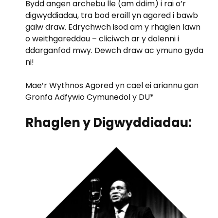
Bydd angen archebu lle (am ddim) i rai o’r
digwyddiadau, tra bod eraill yn agored i bawb
galw draw. Edrychwch isod am y rhaglen lawn
o weithgareddau – cliciwch ar y dolenni i
ddarganfod mwy. Dewch draw ac ymuno gyda
ni!
Mae’r Wythnos Agored yn cael ei ariannu gan
Gronfa Adfywio Cymunedol y DU*
Rhaglen y Digwyddiadau: