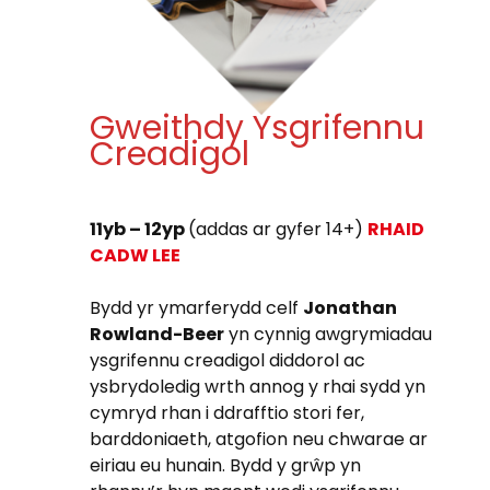
Gweithdy Ysgrifennu
Creadigol
11yb – 12yp
(addas ar gyfer 14+)
RHAID
CADW LEE
Bydd yr ymarferydd celf
Jonathan
Rowland-Beer
yn cynnig awgrymiadau
ysgrifennu creadigol diddorol ac
ysbrydoledig wrth annog y rhai sydd yn
cymryd rhan i ddrafftio stori fer,
barddoniaeth, atgofion neu chwarae ar
eiriau eu hunain. Bydd y grŵp yn