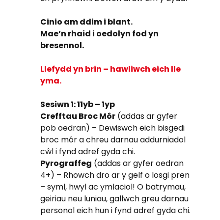
Cinio am ddim i blant.
Mae’n rhaid i oedolyn fod yn
bresennol.
Llefydd yn brin – hawliwch eich lle
yma.
Sesiwn 1: 11yb – 1yp
Crefftau Broc Môr
(addas ar gyfer
pob oedran) – Dewiswch eich bisgedi
broc môr a chreu darnau addurniadol
cŵl i fynd adref gyda chi.
Pyrograffeg
(addas ar gyfer oedran
4+) – Rhowch dro ar y gelf o losgi pren
– syml, hwyl ac ymlaciol! O batrymau,
geiriau neu luniau, gallwch greu darnau
personol eich hun i fynd adref gyda chi.