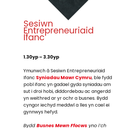
Sesiwn
Entrepreneuriaid
Ifanc
1.30yp – 3.30yp
Ymunwch â Sesiwn Entrepreneuriaid
Ifanc
Syniadau Mawr Cymru
, ble fydd
pobl ifanc yn gadael gyda syniadau am
sut i droi hobi, diddordebau ac angerdd
yn weithred ar yr ochr a busnes. Bydd
cyngor iechyd meddwl a lles yn cael ei
gynnwys hefyd.
Bydd
Busnes Mewn Ffocws
yno i’ch