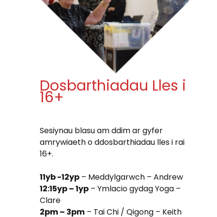
Dosbarthiadau Lles i
16+
Sesiynau blasu am ddim ar gyfer
amrywiaeth o ddosbarthiadau lles i rai
16+.
11yb -12yp
– Meddylgarwch – Andrew
12:15yp – 1yp
– Ymlacio gydag Yoga –
Clare
2pm – 3pm
– Tai Chi / Qigong – Keith