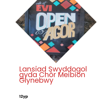
Lansiad Swyddogol
gyda Chôr Meibion
Glynebwy
12yp