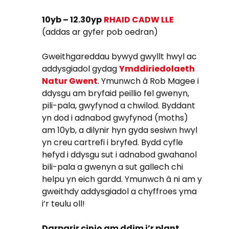
10yb – 12.30yp
RHAID CADW LLE
(addas ar gyfer pob oedran)
Gweithgareddau bywyd gwyllt hwyl ac
addysgiadol gydag
Ymddiriedolaeth
Natur Gwent
. Ymunwch â Rob Magee i
ddysgu am bryfaid peillio fel gwenyn,
pili-pala, gwyfynod a chwilod. Byddant
yn dod i adnabod gwyfynod (moths)
am 10yb, a dilynir hyn gyda sesiwn hwyl
yn creu cartrefi i bryfed. Bydd cyfle
hefyd i ddysgu sut i adnabod gwahanol
bili-pala a gwenyn a sut gallech chi
helpu yn eich gardd. Ymunwch â ni am y
gweithdy addysgiadol a chyffroes yma
i’r teulu oll!
Darparir cinio am ddim i’r plant.