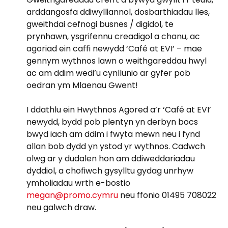
arddangosfa ddiwylliannol, dosbarthiadau lles,
gweithdai cefnogi busnes / digidol, te
prynhawn, ysgrifennu creadigol a chanu, ac
agoriad ein caffi newydd ‘Café at EVI’ – mae
gennym wythnos lawn o weithgareddau hwyl
ac am ddim wedi’u cynllunio ar gyfer pob
oedran ym Mlaenau Gwent!
I ddathlu ein Hwythnos Agored a’r ‘Café at EVI’
newydd, bydd pob plentyn yn derbyn bocs
bwyd iach am ddim i fwyta mewn neu i fynd
allan bob dydd yn ystod yr wythnos. Cadwch
olwg ar y dudalen hon am ddiweddariadau
dyddiol, a chofiwch gysylltu gydag unrhyw
ymholiadau wrth e-bostio
megan@promo.cymru
neu ffonio 01495 708022
neu galwch draw.