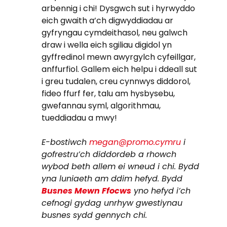
arbennig i chi! Dysgwch sut i hyrwyddo
eich gwaith a’ch digwyddiadau ar
gyfryngau cymdeithasol, neu galwch
draw i wella eich sgiliau digidol yn
gyffredinol mewn awyrgylch cyfeillgar,
anffurfiol. Gallem eich helpu i ddeall sut
i greu tudalen, creu cynnwys diddorol,
fideo ffurf fer, talu am hysbysebu,
gwefannau syml, algorithmau,
tueddiadau a mwy!
E-bostiwch
megan@promo.cymru
i
gofrestru’ch diddordeb a rhowch
wybod beth allem ei wneud i chi. Bydd
yna luniaeth am ddim hefyd. Bydd
Busnes Mewn Ffocws
yno hefyd i’ch
cefnogi gydag unrhyw gwestiynau
busnes sydd gennych chi.