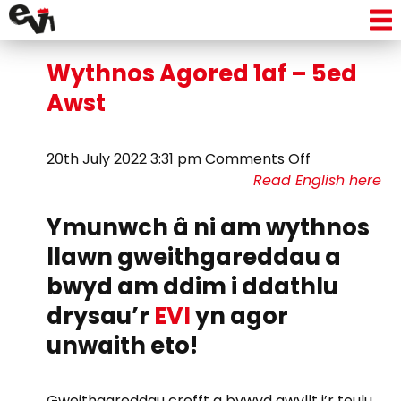
Tag Archive: Diwrnod Hwyl
Wythnos Agored 1af – 5ed
Awst
on
20th July 2022 3:31 pm
Comments Off
Wythnos
Read English here
Agored
Ymunwch â ni am wythnos
1af
–
llawn gweithgareddau a
5ed
bwyd am ddim i ddathlu
Awst
drysau’r
EVI
yn agor
unwaith eto!
Gweithgareddau crefft a bywyd gwyllt i’r teulu,