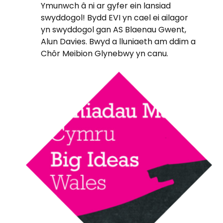
Ymunwch â ni ar gyfer ein lansiad
swyddogol! Bydd EVI yn cael ei ailagor
yn swyddogol gan AS Blaenau Gwent,
Alun Davies. Bwyd a lluniaeth am ddim a
Chôr Meibion Glynebwy yn canu.