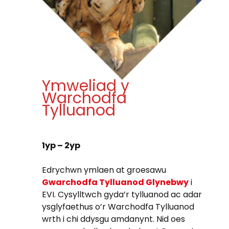
Ymweliad y
Warchodfa
Tylluanod
1yp – 2yp
Edrychwn ymlaen at groesawu
Gwarchodfa Tylluanod Glynebwy
i
EVI. Cysylltwch gyda’r tylluanod ac adar
ysglyfaethus o’r Warchodfa Tylluanod
wrth i chi ddysgu amdanynt. Nid oes