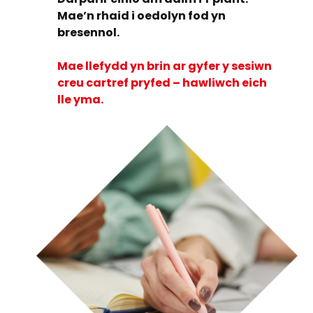
Mae’n rhaid i oedolyn fod yn
bresennol.
Mae llefydd yn brin ar gyfer y sesiwn
creu cartref pryfed – hawliwch eich
lle yma.