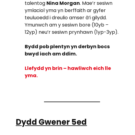
talentog
Nina Morgan
. Mae’r sesiwn
ymlaciol yma yn berffaith ar gyfer
teuluoedd i dreulio amser â’i gilydd.
Ymunwch am y sesiwn bore (10yb –
12yp) neu’r sesiwn prynhawn (1yp-3yp).
Bydd pob plentyn yn derbyn bocs
bwyd iach am ddim.
Llefydd yn brin – hawliwch eich lle
yma.
Dydd Gwener 5ed