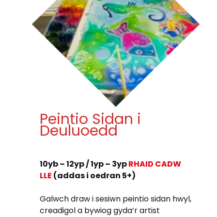
Peintio Sidan i
Deuluoedd
10yb – 12yp / 1yp – 3yp
RHAID CADW
LLE
(addas i oedran 5+)
Galwch draw i sesiwn peintio sidan hwyl,
creadigol a bywiog gyda’r artist