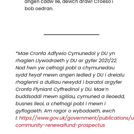
angen cadw lle, dewch draw! Croeso i
bob oedran.
*Mae Cronfa Adfywio Cymunedol y DU yn
rhaglen Llywodraeth y DU ar gyfer 2021/22.
Nod hwn yw cefnogi pobl a chymunedau
sydd fwyaf mewn angen ledled y DU i dreialu
rhaglenni a dulliau newydd i baratoi argyfer
Cronfa Ffyniant Cyffredinol y DU. Mae’n
buddsoddi mewn sgiliau, cymuned a lleoedd,
busnes lleol, a chefnogi pobl i mewn i
gyflogaeth. Am ragor o wybodaeth, ewch
i:
https://www.gov.uk/government/publications/u
community-renewalfund-prospectus