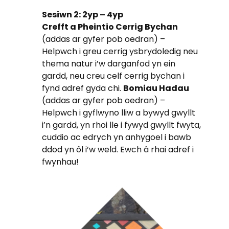
Sesiwn 2: 2yp – 4yp
Crefft a Pheintio Cerrig Bychan
(addas ar gyfer pob oedran) –
Helpwch i greu cerrig ysbrydoledig neu
thema natur i’w darganfod yn ein
gardd, neu creu celf cerrig bychan i
fynd adref gyda chi.
Bomiau Hadau
(addas ar gyfer pob oedran) –
Helpwch i gyflwyno lliw a bywyd gwyllt
i’n gardd, yn rhoi lle i fywyd gwyllt fwyta,
cuddio ac edrych yn anhygoel i bawb
ddod yn ôl i’w weld. Ewch â rhai adref i
fwynhau!