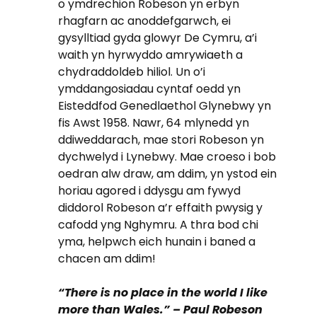
o ymdrechion Robeson yn erbyn
rhagfarn ac anoddefgarwch, ei
gysylltiad gyda glowyr De Cymru, a’i
waith yn hyrwyddo amrywiaeth a
chydraddoldeb hiliol. Un o’i
ymddangosiadau cyntaf oedd yn
Eisteddfod Genedlaethol Glynebwy yn
fis Awst 1958. Nawr, 64 mlynedd yn
ddiweddarach, mae stori Robeson yn
dychwelyd i Lynebwy. Mae croeso i bob
oedran alw draw, am ddim, yn ystod ein
horiau agored i ddysgu am fywyd
diddorol Robeson a’r effaith pwysig y
cafodd yng Nghymru. A thra bod chi
yma, helpwch eich hunain i baned a
chacen am ddim!
“There is no place in the world I like
more than Wales.” – Paul Robeson