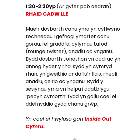
1:30-2:30yp
(Ar gyfer pob oedran)
RHAID CADW LLE
Mae’r dosbarth canu yma yn cyflwyno
technegau i gefnogi ymarfer canu
gorau, fel graddfa, cylymau tafod
(tounge twister), anadlu ac ynganu.
Bydd dosbarth Jonathon yn codi ac yn
annog hyder y rhai sydd yn cymryd
rhan, yn gweithio ar daflu’r llais, rheoli
anadlu, geirio ac ynganu. Bydd y
sesiynau yma yn helpu i ddatblygu
‘pecyn cymorth’ fydd yn gallu cael ei
ddefnyddio gyda chanu grŵp.
Yn cael ei hwyluso gan
Inside Out
Cymru.