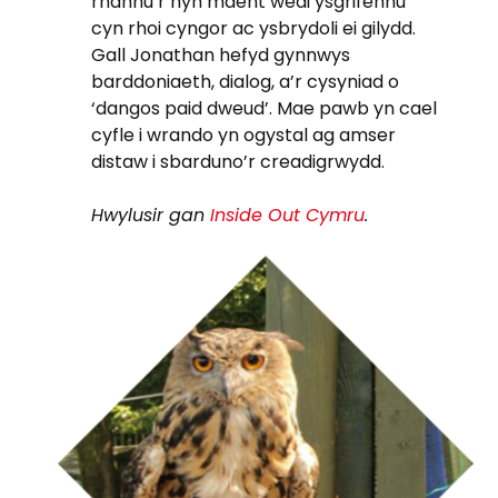
rhannu’r hyn maent wedi ysgrifennu
cyn rhoi cyngor ac ysbrydoli ei gilydd.
Gall Jonathan hefyd gynnwys
barddoniaeth, dialog, a’r cysyniad o
‘dangos paid dweud’. Mae pawb yn cael
cyfle i wrando yn ogystal ag amser
distaw i sbarduno’r creadigrwydd.
Hwylusir gan
Inside Out Cymru
.