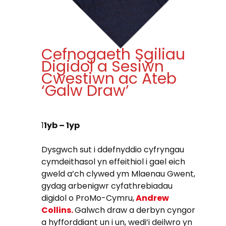
Cefnogaeth Sgiliau
Digidol a Sesiwn
Cwestiwn ac Ateb
‘Galw Draw’
1
1yb – 1yp
Dysgwch sut i ddefnyddio cyfryngau
cymdeithasol yn effeithiol i gael eich
gweld a’ch clywed ym Mlaenau Gwent,
gydag arbenigwr cyfathrebiadau
digidol o ProMo-Cymru,
Andrew
Collins.
Galwch draw a derbyn cyngor
a hyfforddiant un i un, wedi’i deilwro yn