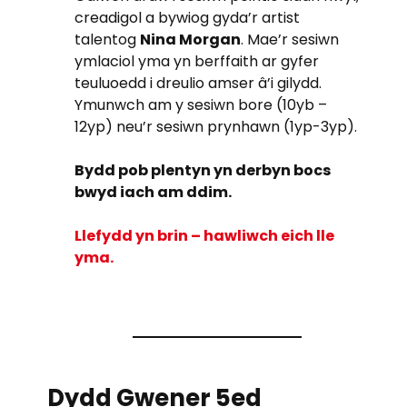
creadigol a bywiog gyda’r artist
talentog
Nina Morgan
. Mae’r sesiwn
ymlaciol yma yn berffaith ar gyfer
teuluoedd i dreulio amser â’i gilydd.
Ymunwch am y sesiwn bore (10yb –
12yp) neu’r sesiwn prynhawn (1yp-3yp).
Bydd pob plentyn yn derbyn bocs
bwyd iach am ddim.
Llefydd yn brin – hawliwch eich lle
yma.
Dydd Gwener 5ed