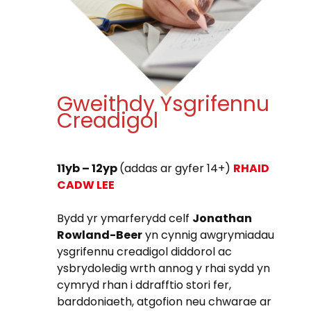
Gweithdy Ysgrifennu
Creadigol
11yb – 12yp
(addas ar gyfer 14+)
RHAID
CADW LEE
Bydd yr ymarferydd celf
Jonathan
Rowland-Beer
yn cynnig awgrymiadau
ysgrifennu creadigol diddorol ac
ysbrydoledig wrth annog y rhai sydd yn
cymryd rhan i ddrafftio stori fer,
barddoniaeth, atgofion neu chwarae ar