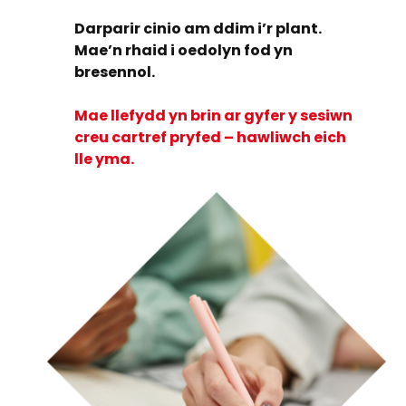
Darparir cinio am ddim i’r plant.
Mae’n rhaid i oedolyn fod yn
bresennol.
Mae llefydd yn brin ar gyfer y sesiwn
creu cartref pryfed – hawliwch eich
lle yma.