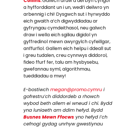
Collins.
Galwch draw a derbyn cyngor
a hyfforddiant un i un, wedi’i deilwro yn
arbennig i chi! Dysgwch sut i hyrwyddo
eich gwaith a’ch digwyddiadau ar
gyfryngau cymdeithasol, neu galwch
draw i wella eich sgiliau digidol yn
gyffredinol mewn awyrgylch cyfeillgar,
anffurfiol. Gallem eich helpu i ddeall sut
i greu tudalen, creu cynnwys diddorol,
fideo ffurf fer, talu am hysbysebu,
gwefannau syml, algorithmau,
tueddiadau a mwy!
E-bostiwch
megan@promo.cymru
i
gofrestru’ch diddordeb a rhowch
wybod beth allem ei wneud i chi. Bydd
yna luniaeth am ddim hefyd. Bydd
Busnes Mewn Ffocws
yno hefyd i’ch
cefnogi gydag unrhyw gwestiynau