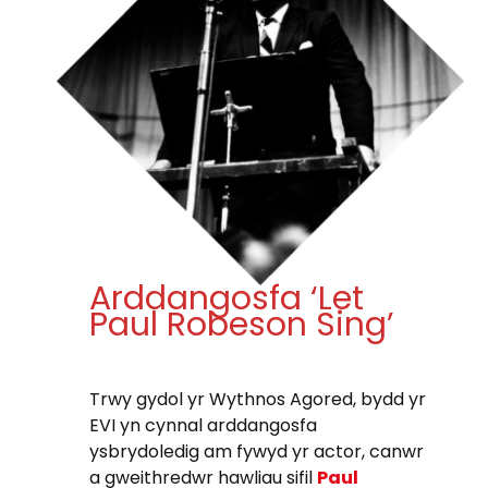
Arddangosfa ‘Let
Paul Robeson Sing’
Trwy gydol yr Wythnos Agored, bydd yr
EVI yn cynnal arddangosfa
ysbrydoledig am fywyd yr actor, canwr
a gweithredwr hawliau sifil
Paul