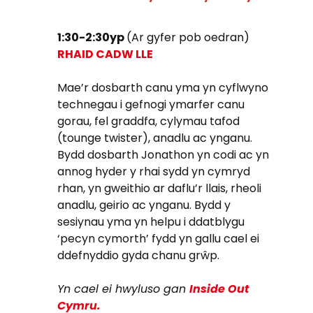
1:30-2:30yp
(Ar gyfer pob oedran)
RHAID CADW LLE
Mae’r dosbarth canu yma yn cyflwyno
technegau i gefnogi ymarfer canu
gorau, fel graddfa, cylymau tafod
(tounge twister), anadlu ac ynganu.
Bydd dosbarth Jonathon yn codi ac yn
annog hyder y rhai sydd yn cymryd
rhan, yn gweithio ar daflu’r llais, rheoli
anadlu, geirio ac ynganu. Bydd y
sesiynau yma yn helpu i ddatblygu
‘pecyn cymorth’ fydd yn gallu cael ei
ddefnyddio gyda chanu grŵp.
Yn cael ei hwyluso gan
Inside Out
Cymru.