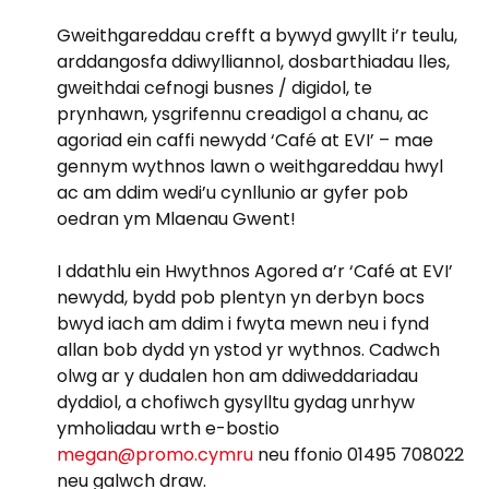
Gweithgareddau crefft a bywyd gwyllt i’r teulu,
arddangosfa ddiwylliannol, dosbarthiadau lles,
gweithdai cefnogi busnes / digidol, te
prynhawn, ysgrifennu creadigol a chanu, ac
agoriad ein caffi newydd ‘Café at EVI’ – mae
gennym wythnos lawn o weithgareddau hwyl
ac am ddim wedi’u cynllunio ar gyfer pob
oedran ym Mlaenau Gwent!
I ddathlu ein Hwythnos Agored a’r ‘Café at EVI’
newydd, bydd pob plentyn yn derbyn bocs
bwyd iach am ddim i fwyta mewn neu i fynd
allan bob dydd yn ystod yr wythnos. Cadwch
olwg ar y dudalen hon am ddiweddariadau
dyddiol, a chofiwch gysylltu gydag unrhyw
ymholiadau wrth e-bostio
megan@promo.cymru
neu ffonio 01495 708022
neu galwch draw.