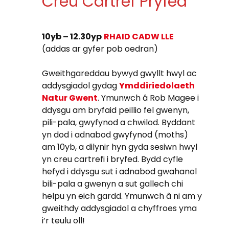
Creu Cartref Pryfed
10yb – 12.30yp
RHAID CADW LLE
(addas ar gyfer pob oedran)
Gweithgareddau bywyd gwyllt hwyl ac
addysgiadol gydag
Ymddiriedolaeth
Natur Gwent
. Ymunwch â Rob Magee i
ddysgu am bryfaid peillio fel gwenyn,
pili-pala, gwyfynod a chwilod. Byddant
yn dod i adnabod gwyfynod (moths)
am 10yb, a dilynir hyn gyda sesiwn hwyl
yn creu cartrefi i bryfed. Bydd cyfle
hefyd i ddysgu sut i adnabod gwahanol
bili-pala a gwenyn a sut gallech chi
helpu yn eich gardd. Ymunwch â ni am y
gweithdy addysgiadol a chyffroes yma
i’r teulu oll!