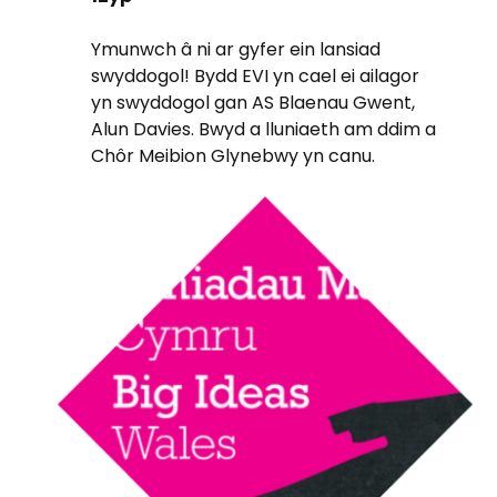
Ymunwch â ni ar gyfer ein lansiad
swyddogol! Bydd EVI yn cael ei ailagor
yn swyddogol gan AS Blaenau Gwent,
Alun Davies. Bwyd a lluniaeth am ddim a
Chôr Meibion Glynebwy yn canu.