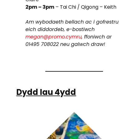
2pm – 3pm
– Tai Chi / Qigong – Keith
Am wybodaeth bellach ac i gofrestru
eich diddordeb, e-bostiwch
megan@promo.cymru
, ffoniwch ar
01495 708022 neu galwch draw!
Dydd Iau 4ydd