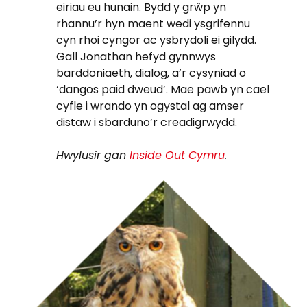
eiriau eu hunain. Bydd y grŵp yn
rhannu’r hyn maent wedi ysgrifennu
cyn rhoi cyngor ac ysbrydoli ei gilydd.
Gall Jonathan hefyd gynnwys
barddoniaeth, dialog, a’r cysyniad o
‘dangos paid dweud’. Mae pawb yn cael
cyfle i wrando yn ogystal ag amser
distaw i sbarduno’r creadigrwydd.
Hwylusir gan
Inside Out Cymru
.