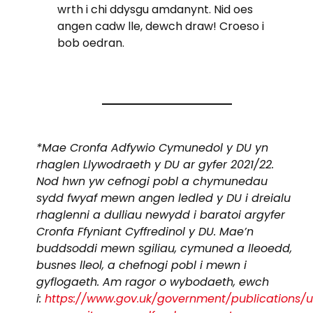
wrth i chi ddysgu amdanynt. Nid oes
angen cadw lle, dewch draw! Croeso i
bob oedran.
*Mae Cronfa Adfywio Cymunedol y DU yn
rhaglen Llywodraeth y DU ar gyfer 2021/22.
Nod hwn yw cefnogi pobl a chymunedau
sydd fwyaf mewn angen ledled y DU i dreialu
rhaglenni a dulliau newydd i baratoi argyfer
Cronfa Ffyniant Cyffredinol y DU. Mae’n
buddsoddi mewn sgiliau, cymuned a lleoedd,
busnes lleol, a chefnogi pobl i mewn i
gyflogaeth. Am ragor o wybodaeth, ewch
i:
https://www.gov.uk/government/publications/u