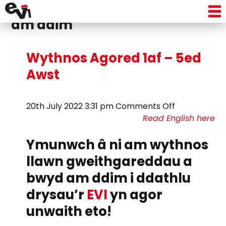
Tag Archive: digwyddiadau
am ddim
Wythnos Agored 1af – 5ed
Awst
on
20th July 2022 3:31 pm
Comments Off
Wythnos
Read English here
Agored
Ymunwch â ni am wythnos
1af
–
llawn gweithgareddau a
5ed
bwyd am ddim i ddathlu
Awst
drysau’r
EVI
yn agor
unwaith eto!