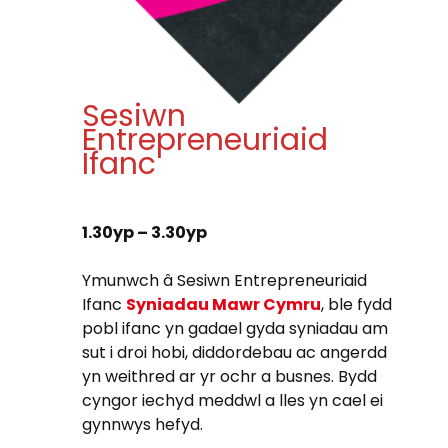
Sesiwn
Entrepreneuriaid
Ifanc
1.30yp – 3.30yp
Ymunwch â Sesiwn Entrepreneuriaid
Ifanc
Syniadau Mawr Cymru
, ble fydd
pobl ifanc yn gadael gyda syniadau am
sut i droi hobi, diddordebau ac angerdd
yn weithred ar yr ochr a busnes. Bydd
cyngor iechyd meddwl a lles yn cael ei
gynnwys hefyd.