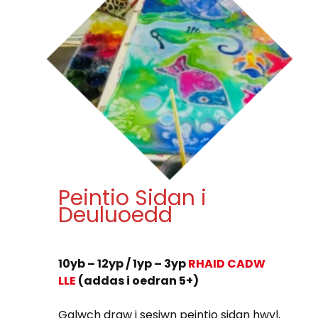
Peintio Sidan i
Deuluoedd
10yb – 12yp / 1yp – 3yp
RHAID CADW
LLE
(addas i oedran 5+)
Galwch draw i sesiwn peintio sidan hwyl,