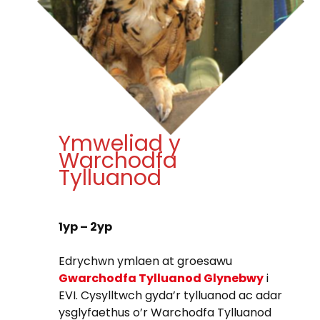
Ymweliad y
Warchodfa
Tylluanod
1yp – 2yp
Edrychwn ymlaen at groesawu
Gwarchodfa Tylluanod Glynebwy
i
EVI. Cysylltwch gyda’r tylluanod ac adar
ysglyfaethus o’r Warchodfa Tylluanod