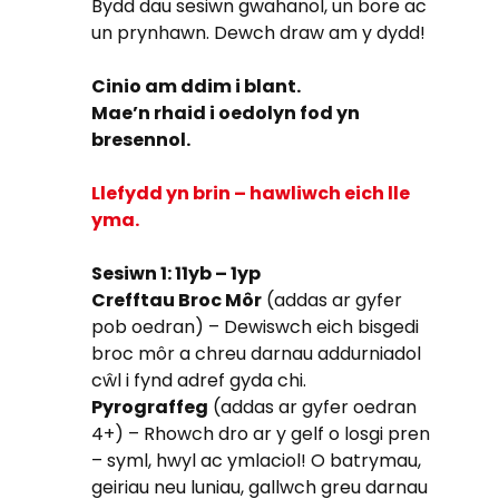
Bydd dau sesiwn gwahanol, un bore ac
un prynhawn. Dewch draw am y dydd!
Cinio am ddim i blant.
Mae’n rhaid i oedolyn fod yn
bresennol.
Llefydd yn brin – hawliwch eich lle
yma.
Sesiwn 1: 11yb – 1yp
Crefftau Broc Môr
(addas ar gyfer
pob oedran) – Dewiswch eich bisgedi
broc môr a chreu darnau addurniadol
cŵl i fynd adref gyda chi.
Pyrograffeg
(addas ar gyfer oedran
4+) – Rhowch dro ar y gelf o losgi pren
– syml, hwyl ac ymlaciol! O batrymau,
geiriau neu luniau, gallwch greu darnau