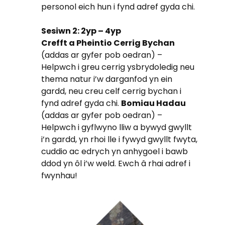
personol eich hun i fynd adref gyda chi.
Sesiwn 2: 2yp – 4yp
Crefft a Pheintio Cerrig Bychan
(addas ar gyfer pob oedran) –
Helpwch i greu cerrig ysbrydoledig neu
thema natur i’w darganfod yn ein
gardd, neu creu celf cerrig bychan i
fynd adref gyda chi.
Bomiau Hadau
(addas ar gyfer pob oedran) –
Helpwch i gyflwyno lliw a bywyd gwyllt
i’n gardd, yn rhoi lle i fywyd gwyllt fwyta,
cuddio ac edrych yn anhygoel i bawb
ddod yn ôl i’w weld. Ewch â rhai adref i
fwynhau!