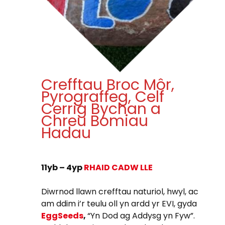
Crefftau Broc Môr,
Pyrograffeg, Celf
Cerrig Bychan a
Chreu Bomiau
Hadau
11yb – 4yp
RHAID CADW LLE
Diwrnod llawn crefftau naturiol, hwyl, ac
am ddim i’r teulu oll yn ardd yr EVI, gyda
EggSeeds
,
“Yn Dod ag Addysg yn Fyw”.