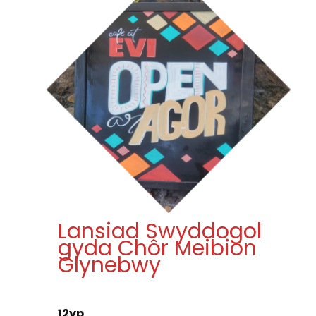
Lansiad Swyddogol
gyda Chôr Meibion
Glynebwy
12yp