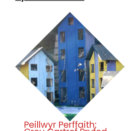
Peillwyr Perffaith: