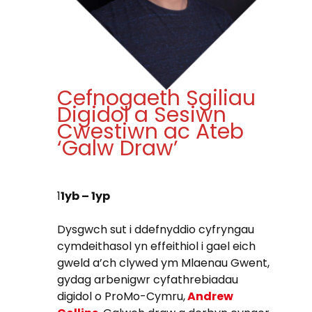
Cefnogaeth Sgiliau
Digidol a Sesiwn
Cwestiwn ac Ateb
‘Galw Draw’
1
1yb – 1yp
Dysgwch sut i ddefnyddio cyfryngau
cymdeithasol yn effeithiol i gael eich
gweld a’ch clywed ym Mlaenau Gwent,
gydag arbenigwr cyfathrebiadau
digidol o ProMo-Cymru,
Andrew