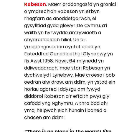
Robeson
. Mae’r arddangosfa yn gronicl
o ymdrechion Robeson yn erbyn
rhagfarn ac anoddefgarwch, ei
gysylltiad gyda glowyr De Cymru, a’i
waith yn hyrwyddo amrywiaeth a
chydraddoldeb hiliol. Un o’i
ymddangosiadau cyntaf oedd yn
Eisteddfod Genedlaethol Glynebwy yn
fis Awst 1958. Nawr, 64 mlynedd yn
ddiweddarach, mae stori Robeson yn
dychwelyd i Lynebwy. Mae croeso i bob
oedran alw draw, am ddim, yn ystod ein
horiau agored i ddysgu am fywyd
diddorol Robeson a’r effaith pwysig y
cafodd yng Nghymru. A thra bod chi
yma, helpwch eich hunain i baned a
chacen am ddim!
“There is no place in the world I like