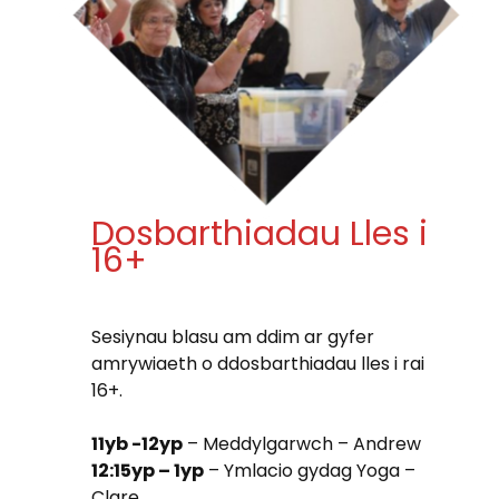
Dosbarthiadau Lles i
16+
Sesiynau blasu am ddim ar gyfer
amrywiaeth o ddosbarthiadau lles i rai
16+.
11yb -12yp
– Meddylgarwch – Andrew
12:15yp – 1yp
– Ymlacio gydag Yoga –
Clare