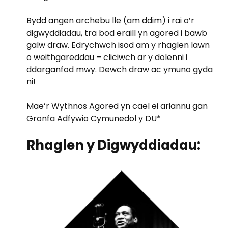
Bydd angen archebu lle (am ddim) i rai o’r
digwyddiadau, tra bod eraill yn agored i bawb
galw draw. Edrychwch isod am y rhaglen lawn
o weithgareddau – cliciwch ar y dolenni i
ddarganfod mwy. Dewch draw ac ymuno gyda
ni!
Mae’r Wythnos Agored yn cael ei ariannu gan
Gronfa Adfywio Cymunedol y DU*
Rhaglen y Digwyddiadau: