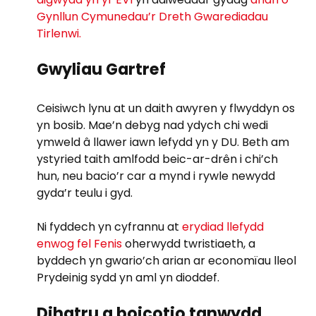
Gynllun Cymunedau’r Dreth Gwarediadau
Tirlenwi.
Gwyliau Gartref
Ceisiwch lynu at un daith awyren y flwyddyn os
yn bosib. Mae’n debyg nad ydych chi wedi
ymweld â llawer iawn lefydd yn y DU. Beth am
ystyried taith amlfodd beic-ar-drên i chi’ch
hun, neu bacio’r car a mynd i rywle newydd
gyda’r teulu i gyd.
Ni fyddech yn cyfrannu at
erydiad llefydd
enwog fel Fenis
oherwydd twristiaeth, a
byddech yn gwario’ch arian ar economïau lleol
Prydeinig sydd yn aml yn dioddef.
Dihatru a boicotio tanwydd