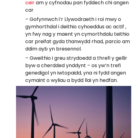
ceir
am y cyfnodau pan fyddech chi angen
car
– Gofynnwch i’r Llywodraeth i roi mwy o
gymhorthdal i deithio cyhoeddus ac actif ,
yn fwy nag y maent yn cymorthdalu teithio
car preifat gyda thanwydd rhad, parcio am
ddim ayb yn bresennol.
– Gweithio i greu strydoedd a threfi y gellir
byw a cherdded ynddynt – os yw’n trefi
genedigol yn iwtopaidd, yna ni fydd angen
cymaint o wyliau a bydd llai yn hedfan.