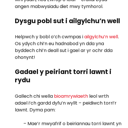
angen mabwysiadu diet mwy tymhorol.
Dysgu pobl sut i ailgylchu’n well
Helpwch y bobl o’ch cwmpas i
ailgylchu’n well
.
Os ydych chi’n eu hadnabod yn dda yna
byddech chi’n deall sut i gael ar yr ochr dda
ohonynt!
Gadael y peiriant torri lawnt i
rydu
Gallech chi wella
bioamrywiaeth
leol wrth
adael i’ch gardd dyfu’n wyllt – peidiwch torri’r
lawnt. Dyma pam:
– Mae’r mwyafrif o beiriannau torri lawnt yn