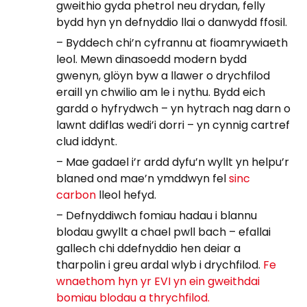
gweithio gyda phetrol neu drydan, felly
bydd hyn yn defnyddio llai o danwydd ffosil.
– Byddech chi’n cyfrannu at fioamrywiaeth
leol. Mewn dinasoedd modern bydd
gwenyn, glöyn byw a llawer o drychfilod
eraill yn chwilio am le i nythu. Bydd eich
gardd o hyfrydwch – yn hytrach nag darn o
lawnt ddiflas wedi’i dorri – yn cynnig cartref
clud iddynt.
– Mae gadael i’r ardd dyfu’n wyllt yn helpu’r
blaned ond mae’n ymddwyn fel
sinc
carbon
lleol hefyd.
– Defnyddiwch fomiau hadau i blannu
blodau gwyllt a chael pwll bach – efallai
gallech chi ddefnyddio hen deiar a
tharpolin i greu ardal wlyb i drychfilod.
Fe
wnaethom hyn yr EVI yn ein gweithdai
bomiau blodau a thrychfilod.