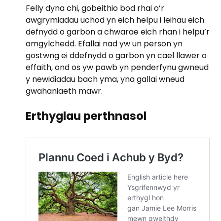
Felly dyna chi, gobeithio bod rhai o’r
awgrymiadau uchod yn eich helpu i leihau eich
defnydd o garbon a chwarae eich rhan i helpu’r
amgylchedd. Efallai nad yw un person yn
gostwng ei ddefnydd o garbon yn cael llawer o
effaith, ond os yw pawb yn penderfynu gwneud
y newidiadau bach yma, yna gallai wneud
gwahaniaeth mawr.
Erthyglau perthnasol