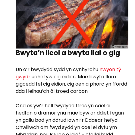
Bwyta’n lleol a bwyta llai o gig
Un o’r bwydydd sydd yn cynhyrchu
nwyon tŷ
gwydr
uchel yw cig eidion. Mae bwyta llai o
gigoedd fel cig eidion, cig oen a phorc yn ffordd
dda i leihau’ch ôl troed carbon.
Ond os yw’r holl fwydydd ffres yn cael ei
hedfan o dramor yna mae byw ar ddiet fegan
yn gallu bod yn ddrud iawn i’r Ddaear hefyd .
Chwiliwch am fwyd sydd yn cael ei dyfu ym
Mhrydain, neu Ewrop o leiaf – efallai bydd