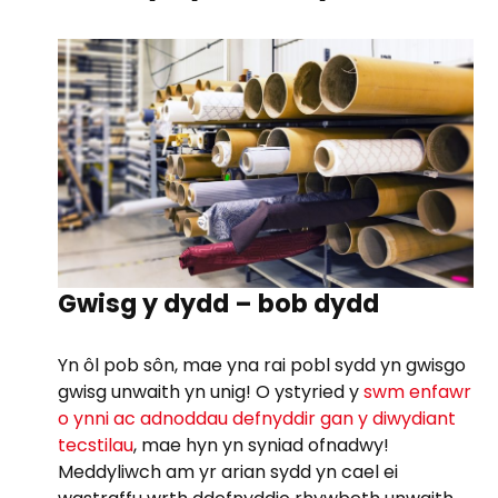
Gwisg y dydd – bob dydd
Yn ôl pob sôn, mae yna rai pobl sydd yn gwisgo
gwisg unwaith yn unig! O ystyried y
swm enfawr
o ynni ac adnoddau defnyddir gan y diwydiant
tecstilau
, mae hyn yn syniad ofnadwy!
Meddyliwch am yr arian sydd yn cael ei