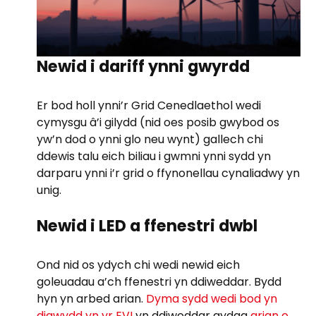
Newid i dariff ynni gwyrdd
Er bod holl ynni’r Grid Cenedlaethol wedi
cymysgu â’i gilydd (nid oes posib gwybod os
yw’n dod o ynni glo neu wynt) gallech chi
ddewis talu eich biliau i gwmni ynni sydd yn
darparu ynni i’r grid o ffynonellau cynaliadwy yn
unig.
Newid i LED a ffenestri dwbl
Ond nid os ydych chi wedi newid eich
goleuadau a’ch ffenestri yn ddiweddar. Bydd
hyn yn arbed arian.
Dyma sydd wedi bod yn
digwydd yn yr EVI
yn ddiweddar gydag
arian o