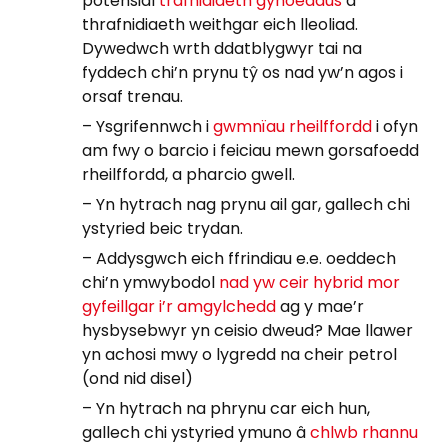
potensial
trafnidiaeth gyhoeddus
a
thrafnidiaeth weithgar eich lleoliad.
Dywedwch wrth ddatblygwyr tai na
fyddech chi’n prynu tŷ os nad yw’n agos i
orsaf trenau.
– Ysgrifennwch i
gwmnïau rheilffordd
i ofyn
am fwy o barcio i feiciau mewn gorsafoedd
rheilffordd, a pharcio gwell.
– Yn hytrach nag prynu ail gar, gallech chi
ystyried beic trydan.
– Addysgwch eich ffrindiau e.e. oeddech
chi’n ymwybodol
nad yw ceir hybrid mor
gyfeillgar i’r amgylchedd
ag y mae’r
hysbysebwyr yn ceisio dweud? Mae llawer
yn achosi mwy o lygredd na cheir petrol
(ond nid disel)
– Yn hytrach na phrynu car eich hun,
gallech chi ystyried ymuno â
chlwb rhannu