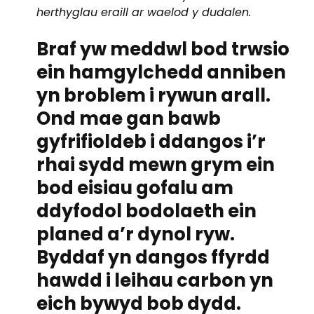
herthyglau eraill ar waelod y dudalen.
Braf yw meddwl bod trwsio
ein hamgylchedd anniben
yn broblem i rywun arall.
Ond mae gan bawb
gyfrifioldeb i ddangos i’r
rhai sydd mewn grym ein
bod eisiau gofalu am
ddyfodol bodolaeth ein
planed a’r dynol ryw.
Byddaf yn dangos ffyrdd
hawdd i leihau carbon yn
eich bywyd bob dydd.