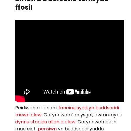
ffosil
Peidiwch roi arian i
fanciau sydd yn buddsoddi
mewn olew
. Gofynnwch i’ch ysgol, cwmni ayb i
dynnu stociau allan o olew
. Gofynnwch beth
mae eich
pensiwn
yn buddsoddi ynddo.