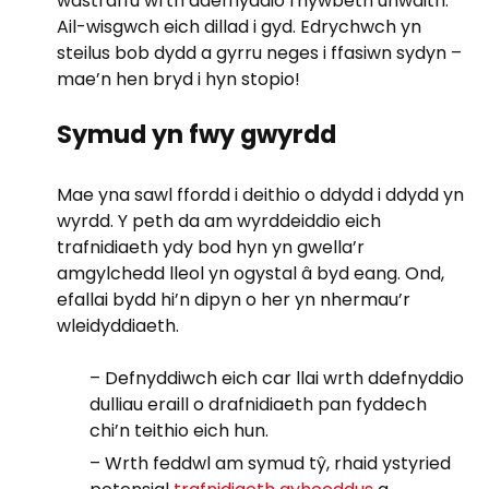
wastraffu wrth ddefnyddio rhywbeth unwaith.
Ail-wisgwch eich dillad i gyd. Edrychwch yn
steilus bob dydd a gyrru neges i ffasiwn sydyn –
mae’n hen bryd i hyn stopio!
Symud yn fwy gwyrdd
Mae yna sawl ffordd i deithio o ddydd i ddydd yn
wyrdd. Y peth da am wyrddeiddio eich
trafnidiaeth ydy bod hyn yn gwella’r
amgylchedd lleol yn ogystal â byd eang. Ond,
efallai bydd hi’n dipyn o her yn nhermau’r
wleidyddiaeth.
– Defnyddiwch eich car llai wrth ddefnyddio
dulliau eraill o drafnidiaeth pan fyddech
chi’n teithio eich hun.
– Wrth feddwl am symud tŷ, rhaid ystyried