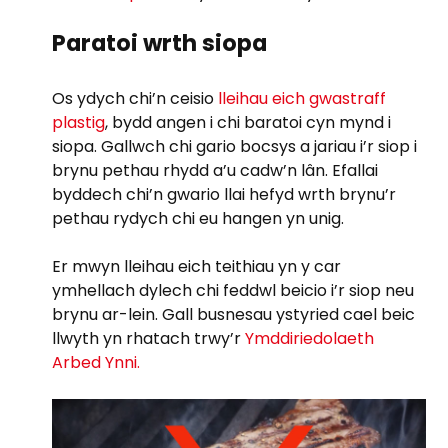
Paratoi wrth siopa
Os ydych chi’n ceisio
lleihau eich gwastraff
plastig
, bydd angen i chi baratoi cyn mynd i
siopa. Gallwch chi gario bocsys a jariau i’r siop i
brynu pethau rhydd a’u cadw’n lân. Efallai
byddech chi’n gwario llai hefyd wrth brynu’r
pethau rydych chi eu hangen yn unig.
Er mwyn lleihau eich teithiau yn y car
ymhellach dylech chi feddwl beicio i’r siop neu
brynu ar-lein. Gall busnesau ystyried cael beic
llwyth yn rhatach trwy’r
Ymddiriedolaeth
Arbed Ynni.