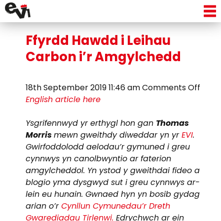
Tag Archive: olew
Ffyrdd Hawdd i Leihau
Carbon i’r Amgylchedd
on
18th September 2019 11:46 am
Comments Off
Ffyrd
English article here
Haw
i
Ysgrifennwyd yr erthygl hon gan
Thomas
Leiha
Morris
mewn gweithdy diweddar yn yr
EVI
.
Carb
Gwirfoddolodd aelodau’r gymuned i greu
i’r
cynnwys yn canolbwyntio ar faterion
Amgy
amgylcheddol. Yn ystod y gweithdai fideo a
blogio yma dysgwyd sut i greu cynnwys ar-
lein eu hunain. Gwnaed hyn yn bosib gydag
arian o’r
Cynllun Cymunedau’r Dreth
Gwarediadau Tirlenwi.
Edrychwch ar ein