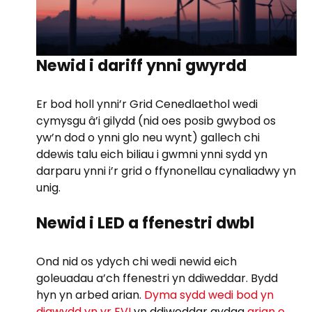
Newid i dariff ynni gwyrdd
Er bod holl ynni’r Grid Cenedlaethol wedi
cymysgu â’i gilydd (nid oes posib gwybod os
yw’n dod o ynni glo neu wynt) gallech chi
ddewis talu eich biliau i gwmni ynni sydd yn
darparu ynni i’r grid o ffynonellau cynaliadwy yn
unig.
Newid i LED a ffenestri dwbl
Ond nid os ydych chi wedi newid eich
goleuadau a’ch ffenestri yn ddiweddar. Bydd
hyn yn arbed arian.
Dyma sydd wedi bod yn
digwydd yn yr EVI
yn ddiweddar gydag
arian o