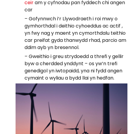
ceir
am y cyfnodau pan fyddech chi angen
car
– Gofynnwch i’r Llywodraeth i roi mwy o
gymhorthdal i deithio cyhoeddus ac actif ,
yn fwy nag y maent yn cymorthdalu teithio
car preifat gyda thanwydd rhad, parcio am
ddim ayb yn bresennol.
– Gweithio i greu strydoedd a threfi y gellir
byw a cherdded ynddynt – os yw’n trefi
genedigol yn iwtopaidd, yna ni fydd angen
cymaint o wyliau a bydd llai yn hedfan.