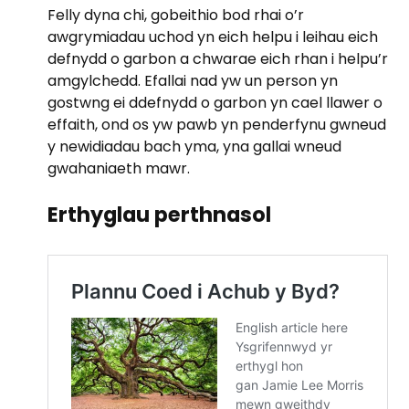
Felly dyna chi, gobeithio bod rhai o’r
awgrymiadau uchod yn eich helpu i leihau eich
defnydd o garbon a chwarae eich rhan i helpu’r
amgylchedd. Efallai nad yw un person yn
gostwng ei ddefnydd o garbon yn cael llawer o
effaith, ond os yw pawb yn penderfynu gwneud
y newidiadau bach yma, yna gallai wneud
gwahaniaeth mawr.
Erthyglau perthnasol