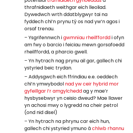
potensial
trafnidiaeth gyhoeddus
a
thrafnidiaeth weithgar eich lleoliad.
Dywedwch wrth ddatblygwyr tai na
fyddech chi’n prynu tŷ os nad yw’n agos i
orsaf trenau.
– Ysgrifennwch i
gwmnïau rheilffordd
i ofyn
am fwy o barcio i feiciau mewn gorsafoedd
rheilffordd, a pharcio gwell.
– Yn hytrach nag prynu ail gar, gallech chi
ystyried beic trydan.
– Addysgwch eich ffrindiau e.e. oeddech
chi’n ymwybodol
nad yw ceir hybrid mor
gyfeillgar i’r amgylchedd
ag y mae’r
hysbysebwyr yn ceisio dweud? Mae llawer
yn achosi mwy o lygredd na cheir petrol
(ond nid disel)
– Yn hytrach na phrynu car eich hun,
gallech chi ystyried ymuno â
chlwb rhannu