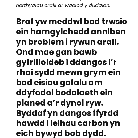
herthyglau eraill ar waelod y dudalen.
Braf yw meddwl bod trwsio
ein hamgylchedd anniben
yn broblem i rywun arall.
Ond mae gan bawb
gyfrifioldeb i ddangos i’r
rhai sydd mewn grym ein
bod eisiau gofalu am
ddyfodol bodolaeth ein
planed a’r dynol ryw.
Byddaf yn dangos ffyrdd
hawdd i leihau carbon yn
eich bywyd bob dydd.