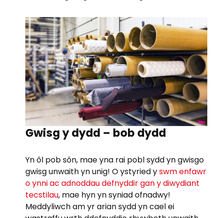
Gwisg y dydd – bob dydd
Yn ôl pob sôn, mae yna rai pobl sydd yn gwisgo
gwisg unwaith yn unig! O ystyried y
swm enfawr
o ynni ac adnoddau defnyddir gan y diwydiant
tecstilau
, mae hyn yn syniad ofnadwy!
Meddyliwch am yr arian sydd yn cael ei