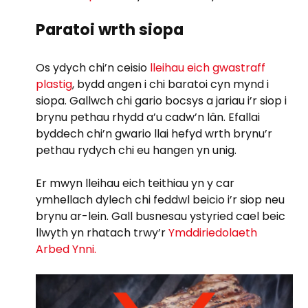
Paratoi wrth siopa
Os ydych chi’n ceisio
lleihau eich gwastraff
plastig
, bydd angen i chi baratoi cyn mynd i
siopa. Gallwch chi gario bocsys a jariau i’r siop i
brynu pethau rhydd a’u cadw’n lân. Efallai
byddech chi’n gwario llai hefyd wrth brynu’r
pethau rydych chi eu hangen yn unig.
Er mwyn lleihau eich teithiau yn y car
ymhellach dylech chi feddwl beicio i’r siop neu
brynu ar-lein. Gall busnesau ystyried cael beic
llwyth yn rhatach trwy’r
Ymddiriedolaeth
Arbed Ynni.