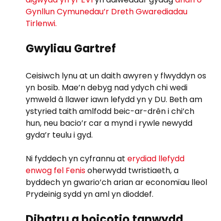
Gynllun Cymunedau’r Dreth Gwarediadau
Tirlenwi.
Gwyliau Gartref
Ceisiwch lynu at un daith awyren y flwyddyn os
yn bosib. Mae’n debyg nad ydych chi wedi
ymweld â llawer iawn lefydd yn y DU. Beth am
ystyried taith amlfodd beic-ar-drên i chi’ch
hun, neu bacio’r car a mynd i rywle newydd
gyda’r teulu i gyd.
Ni fyddech yn cyfrannu at
erydiad llefydd
enwog fel Fenis
oherwydd twristiaeth, a
byddech yn gwario’ch arian ar economïau lleol
Prydeinig sydd yn aml yn dioddef.
Dihatru a boicotio tanwydd