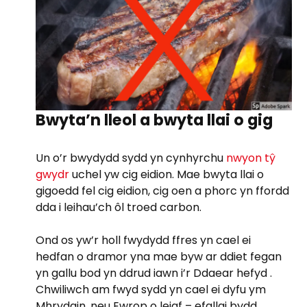
Bwyta’n lleol a bwyta llai o gig
Un o’r bwydydd sydd yn cynhyrchu
nwyon tŷ
gwydr
uchel yw cig eidion. Mae bwyta llai o
gigoedd fel cig eidion, cig oen a phorc yn ffordd
dda i leihau’ch ôl troed carbon.
Ond os yw’r holl fwydydd ffres yn cael ei
hedfan o dramor yna mae byw ar ddiet fegan
yn gallu bod yn ddrud iawn i’r Ddaear hefyd .
Chwiliwch am fwyd sydd yn cael ei dyfu ym
Mhrydain, neu Ewrop o leiaf – efallai bydd