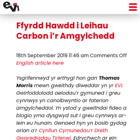
Tag Archive: lleol
Ffyrdd Hawdd i Leihau
Carbon i’r Amgylchedd
on
18th September 2019 11:46 am
Comments Off
Ffyrd
English article here
Haw
i
Ysgrifennwyd yr erthygl hon gan
Thomas
Leiha
Morris
mewn gweithdy diweddar yn yr
EVI
.
Carb
Gwirfoddolodd aelodau’r gymuned i greu
i’r
cynnwys yn canolbwyntio ar faterion
Amgy
amgylcheddol. Yn ystod y gweithdai fideo a
blogio yma dysgwyd sut i greu cynnwys ar-
lein eu hunain. Gwnaed hyn yn bosib gydag
arian o’r
Cynllun Cymunedau’r Dreth
Gwarediadau Tirlenwi.
Edrychwch ar ein