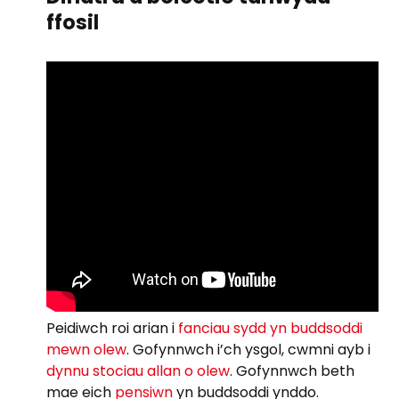
ffosil
Peidiwch roi arian i
fanciau sydd yn buddsoddi
mewn olew
. Gofynnwch i’ch ysgol, cwmni ayb i
dynnu stociau allan o olew
. Gofynnwch beth
mae eich
pensiwn
yn buddsoddi ynddo.