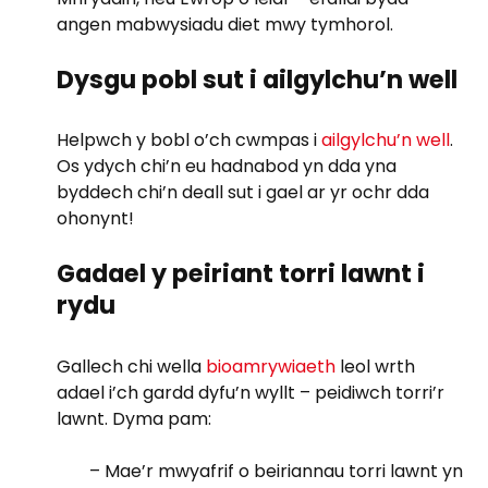
angen mabwysiadu diet mwy tymhorol.
Dysgu pobl sut i ailgylchu’n well
Helpwch y bobl o’ch cwmpas i
ailgylchu’n well
.
Os ydych chi’n eu hadnabod yn dda yna
byddech chi’n deall sut i gael ar yr ochr dda
ohonynt!
Gadael y peiriant torri lawnt i
rydu
Gallech chi wella
bioamrywiaeth
leol wrth
adael i’ch gardd dyfu’n wyllt – peidiwch torri’r
lawnt. Dyma pam:
– Mae’r mwyafrif o beiriannau torri lawnt yn