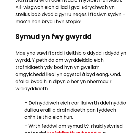
wastraffu wrth ddefnyddio rhywbeth unwaith.
Ail-wisgwch eich dillad i gyd. Edrychwch yn
steilus bob dydd a gyrru neges i ffasiwn sydyn –
mae’n hen bryd i hyn stopio!
Symud yn fwy gwyrdd
Mae yna sawl ffordd i deithio o ddydd i ddydd yn
wyrdd. Y peth da am wyrddeiddio eich
trafnidiaeth ydy bod hyn yn gwella’r
amgylchedd lleol yn ogystal â byd eang. Ond,
efallai bydd hi’n dipyn o her yn nhermau’r
wleidyddiaeth.
– Defnyddiwch eich car llai wrth ddefnyddio
dulliau eraill o drafnidiaeth pan fyddech
chi’n teithio eich hun.
– Wrth feddwl am symud tŷ, rhaid ystyried