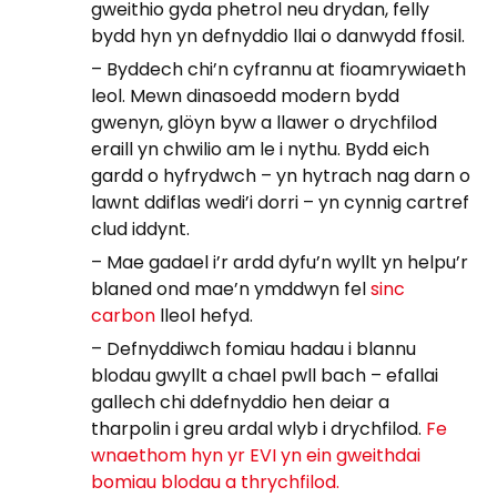
gweithio gyda phetrol neu drydan, felly
bydd hyn yn defnyddio llai o danwydd ffosil.
– Byddech chi’n cyfrannu at fioamrywiaeth
leol. Mewn dinasoedd modern bydd
gwenyn, glöyn byw a llawer o drychfilod
eraill yn chwilio am le i nythu. Bydd eich
gardd o hyfrydwch – yn hytrach nag darn o
lawnt ddiflas wedi’i dorri – yn cynnig cartref
clud iddynt.
– Mae gadael i’r ardd dyfu’n wyllt yn helpu’r
blaned ond mae’n ymddwyn fel
sinc
carbon
lleol hefyd.
– Defnyddiwch fomiau hadau i blannu
blodau gwyllt a chael pwll bach – efallai
gallech chi ddefnyddio hen deiar a
tharpolin i greu ardal wlyb i drychfilod.
Fe
wnaethom hyn yr EVI yn ein gweithdai
bomiau blodau a thrychfilod.