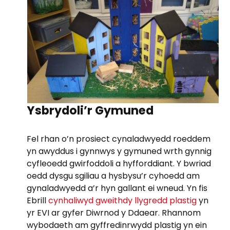
Ysbrydoli’r Gymuned
Fel rhan o’n prosiect cynaladwyedd roeddem
yn awyddus i gynnwys y gymuned wrth gynnig
cyfleoedd gwirfoddoli a hyfforddiant. Y bwriad
oedd dysgu sgiliau a hysbysu’r cyhoedd am
gynaladwyedd a’r hyn gallant ei wneud. Yn fis
Ebrill
cynhaliwyd gweithdy llygredd plastig
yn
yr EVI ar gyfer Diwrnod y Ddaear. Rhannom
wybodaeth am gyffredinrwydd plastig yn ein