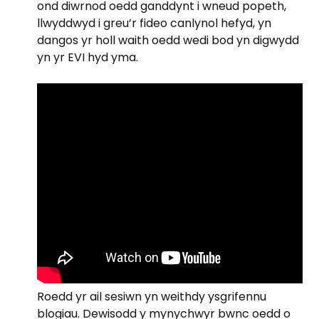
ond diwrnod oedd ganddynt i wneud popeth,
llwyddwyd i greu’r fideo canlynol hefyd, yn
dangos yr holl waith oedd wedi bod yn digwydd
yn yr EVI hyd yma.
Roedd yr ail sesiwn yn weithdy ysgrifennu
blogiau. Dewisodd y mynychwyr bwnc oedd o