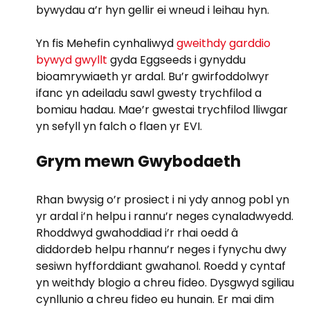
bywydau a’r hyn gellir ei wneud i leihau hyn.
Yn fis Mehefin cynhaliwyd
gweithdy garddio
bywyd gwyllt
gyda Eggseeds i gynyddu
bioamrywiaeth yr ardal. Bu’r gwirfoddolwyr
ifanc yn adeiladu sawl gwesty trychfilod a
bomiau hadau. Mae’r gwestai trychfilod lliwgar
yn sefyll yn falch o flaen yr EVI.
Grym mewn Gwybodaeth
Rhan bwysig o’r prosiect i ni ydy annog pobl yn
yr ardal i’n helpu i rannu’r neges cynaladwyedd.
Rhoddwyd gwahoddiad i’r rhai oedd â
diddordeb helpu rhannu’r neges i fynychu dwy
sesiwn hyfforddiant gwahanol. Roedd y cyntaf
yn weithdy blogio a chreu fideo. Dysgwyd sgiliau
cynllunio a chreu fideo eu hunain. Er mai dim