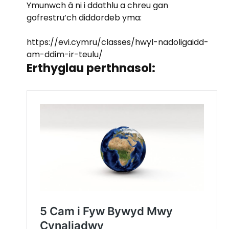
Ymunwch â ni i ddathlu a chreu gan
gofrestru’ch diddordeb yma:
https://evi.cymru/classes/hwyl-nadoligaidd-
am-ddim-ir-teulu/
Erthyglau perthnasol: