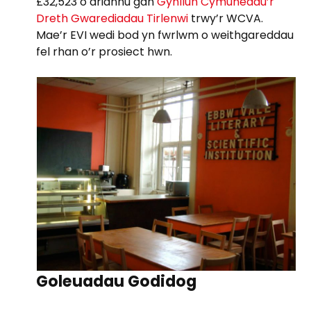
£32,523 o ariannu gan
Gynllun Cymunedau’r
Dreth Gwarediadau Tirlenwi
trwy’r WCVA.
Mae’r EVI wedi bod yn fwrlwm o weithgareddau
fel rhan o’r prosiect hwn.
Goleuadau Godidog