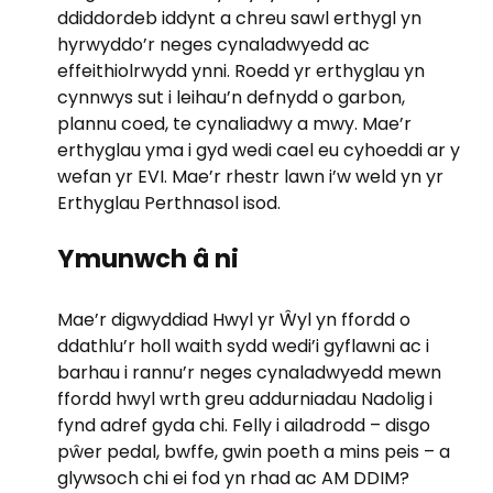
ddiddordeb iddynt a chreu sawl erthygl yn
hyrwyddo’r neges cynaladwyedd ac
effeithiolrwydd ynni. Roedd yr erthyglau yn
cynnwys sut i leihau’n defnydd o garbon,
plannu coed, te cynaliadwy a mwy. Mae’r
erthyglau yma i gyd wedi cael eu cyhoeddi ar y
wefan yr EVI. Mae’r rhestr lawn i’w weld yn yr
Erthyglau Perthnasol isod.
Ymunwch â ni
Mae’r digwyddiad Hwyl yr Ŵyl yn ffordd o
ddathlu’r holl waith sydd wedi’i gyflawni ac i
barhau i rannu’r neges cynaladwyedd mewn
ffordd hwyl wrth greu addurniadau Nadolig i
fynd adref gyda chi. Felly i ailadrodd – disgo
pŵer pedal, bwffe, gwin poeth a mins peis – a
glywsoch chi ei fod yn rhad ac AM DDIM?