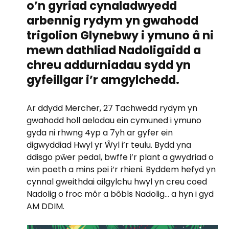
o’n gyriad cynaladwyedd
arbennig rydym yn gwahodd
trigolion Glynebwy i ymuno â ni
mewn dathliad Nadoligaidd a
chreu addurniadau sydd yn
gyfeillgar i’r amgylchedd.
Ar ddydd Mercher, 27 Tachwedd rydym yn
gwahodd holl aelodau ein cymuned i ymuno
gyda ni rhwng 4yp a 7yh ar gyfer ein
digwyddiad Hwyl yr Ŵyl i’r teulu. Bydd yna
ddisgo pŵer pedal, bwffe i’r plant a gwydriad o
win poeth a mins pei i’r rhieni. Byddem hefyd yn
cynnal gweithdai ailgylchu hwyl yn creu coed
Nadolig o froc môr a bôbls Nadolig… a hyn i gyd
AM DDIM.