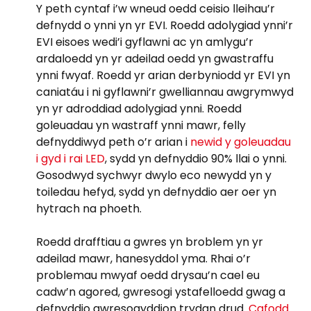
Y peth cyntaf i’w wneud oedd ceisio lleihau’r
defnydd o ynni yn yr EVI. Roedd adolygiad ynni’r
EVI eisoes wedi’i gyflawni ac yn amlygu’r
ardaloedd yn yr adeilad oedd yn gwastraffu
ynni fwyaf. Roedd yr arian derbyniodd yr EVI yn
caniatáu i ni gyflawni’r gwelliannau awgrymwyd
yn yr adroddiad adolygiad ynni. Roedd
goleuadau yn wastraff ynni mawr, felly
defnyddiwyd peth o’r arian i
newid y goleuadau
i gyd i rai LED
, sydd yn defnyddio 90% llai o ynni.
Gosodwyd sychwyr dwylo eco newydd yn y
toiledau hefyd, sydd yn defnyddio aer oer yn
hytrach na phoeth.
Roedd drafftiau a gwres yn broblem yn yr
adeilad mawr, hanesyddol yma. Rhai o’r
problemau mwyaf oedd drysau’n cael eu
cadw’n agored, gwresogi ystafelloedd gwag a
defnyddio gwresogyddion trydan drud.
Cafodd