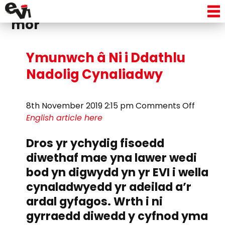
Tag Archive: gweithdai broc
môr
Ymunwch â Ni i Ddathlu
Nadolig Cynaliadwy
on
8th November 2019 2:15 pm
Comments Off
Ymunw
English article here
â
Dros yr ychydig fisoedd
Ni
i
diwethaf mae yna lawer wedi
Ddathl
bod yn digwydd yn yr EVI i wella
Nadolig
cynaladwyedd yr adeilad a’r
Cynali
ardal gyfagos. Wrth i ni
gyrraedd diwedd y cyfnod yma