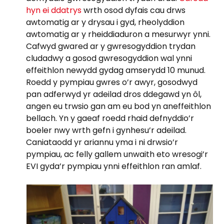
hyn ei ddatrys
wrth osod dyfais cau drws
awtomatig ar y drysau i gyd, rheolyddion
awtomatig ar y rheiddiaduron a mesurwyr ynni.
Cafwyd gwared ar y gwresogyddion trydan
cludadwy a gosod gwresogyddion wal ynni
effeithlon newydd gydag amserydd 10 munud.
Roedd y pympiau gwres o’r awyr, gosodwyd
pan adferwyd yr adeilad dros ddegawd yn ôl,
angen eu trwsio gan am eu bod yn aneffeithlon
bellach. Yn y gaeaf roedd rhaid defnyddio’r
boeler nwy wrth gefn i gynhesu’r adeilad.
Caniataodd yr ariannu yma i ni drwsio’r
pympiau, ac felly gallem unwaith eto wresogi’r
EVI gyda’r pympiau ynni effeithlon ran amlaf.