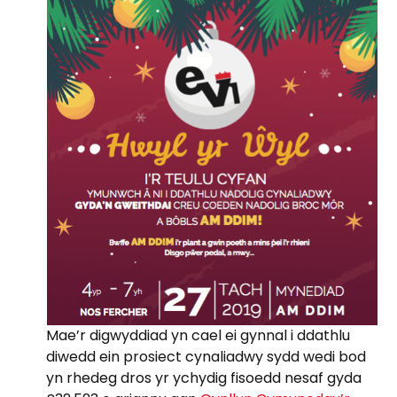
Mae’r digwyddiad yn cael ei gynnal i ddathlu
diwedd ein prosiect cynaliadwy sydd wedi bod
yn rhedeg dros yr ychydig fisoedd nesaf gyda