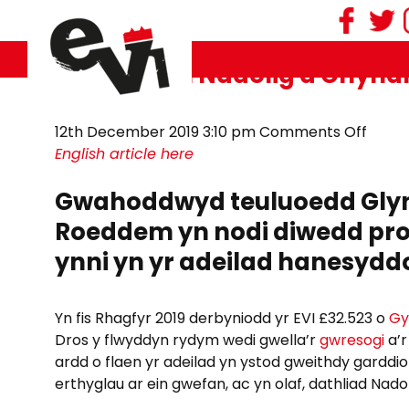
Tag Archive: dathliad
Dathliadau Nadolig a Chyn
on
12th December 2019 3:10 pm
Comments Off
Dathl
English article here
Nadol
Gwahoddwyd teuluoedd Glyne
a
Chyn
Roeddem yn nodi diwedd pro
ynni yn yr adeilad hanesydd
Yn fis Rhagfyr 2019 derbyniodd yr EVI £32.523 o
Gy
Dros y flwyddyn rydym wedi gwella’r
gwresogi
a’
ardd o flaen yr adeilad yn ystod gweithdy gardd
erthyglau ar ein gwefan, ac yn olaf, dathliad Nad