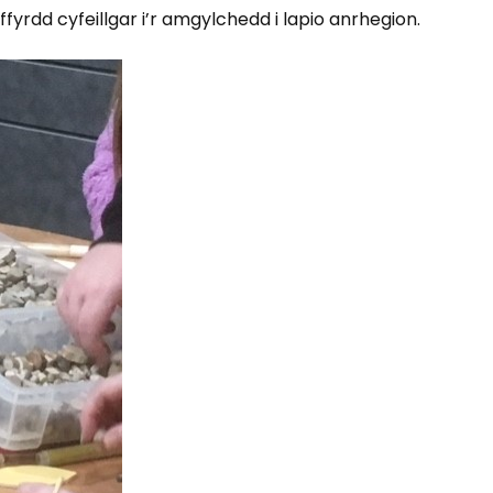
rdd cyfeillgar i’r amgylchedd i lapio anrhegion.