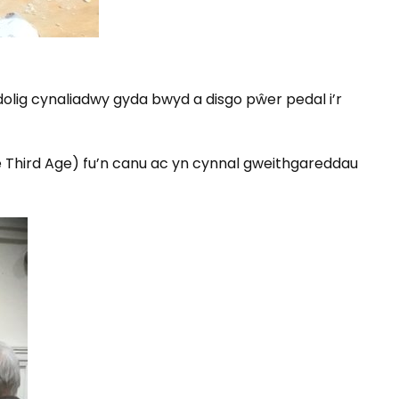
lig cynaliadwy gyda bwyd a disgo pŵer pedal i’r
e Third Age) fu’n canu ac yn cynnal gweithgareddau