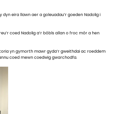
 y dyn eira llawn aer a goleuadau’r goeden Nadolig i
u’r coed Nadolig a’r bôbls allan o froc môr a hen
Victoria yn gymorth mawr gyda’r gweithdai ac roeddem
 blannu coed mewn coedwig gwarchodfa.