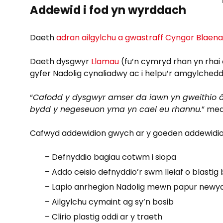
Addewid i fod yn wyrddach
Daeth
adran ailgylchu a gwastraff Cyngor Blae
Daeth dysgwyr
Llamau
(fu’n cymryd rhan yn rhai
gyfer Nadolig cynaliadwy ac i helpu’r amgylchedd
“
Cafodd y dysgwyr amser da iawn yn gweithio 
bydd y negeseuon yma yn cael eu rhannu.
” med
Cafwyd addewidion gwych ar y goeden addewidio
– Defnyddio bagiau cotwm i siopa
– Addo ceisio defnyddio’r swm lleiaf o blastig 
– Lapio anrhegion Nadolig mewn papur newy
– Ailgylchu cymaint ag sy’n bosib
– Clirio plastig oddi ar y traeth