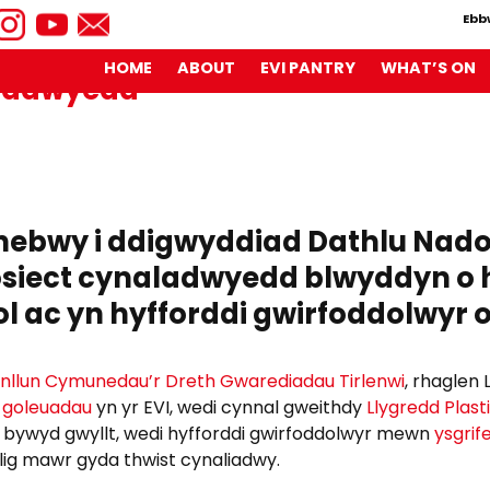
Ebb
HOME
ABOUT
EVI PANTRY
WHAT’S ON
aladwyedd
iadau
ig
bwy i ddigwyddiad Dathlu Nadoli
aladwyedd
siect cynaladwyedd blwyddyn o h
ol ac yn hyfforddi gwirfoddolwyr 
nllun Cymunedau’r Dreth Gwarediadau Tirlenwi
, rhaglen
r
goleuadau
yn yr EVI, wedi cynnal gweithdy
Llygredd Plast
io bywyd gwyllt, wedi hyfforddi gwirfoddolwyr mewn
ysgrif
olig mawr gyda thwist cynaliadwy.