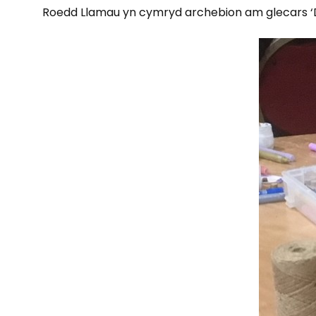
Roedd Llamau yn cymryd archebion am glecars ‘Dol