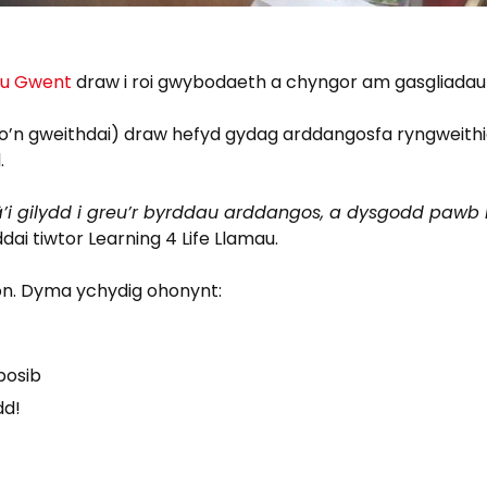
nau Gwent
draw i roi gwybodaeth a chyngor am gasgliadau 
 o’n gweithdai) draw hefyd gydag arddangosfa ryngweithio
.
â’i gilydd i greu’r byrddau arddangos, a dysgodd paw
dai tiwtor Learning 4 Life Llamau.
n. Dyma ychydig ohonynt:
bosib
dd!