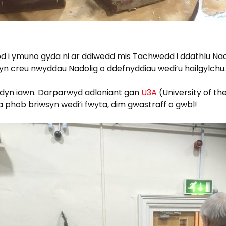
i ymuno gyda ni ar ddiwedd mis Tachwedd i ddathlu Nado
ai yn creu nwyddau Nadolig o ddefnyddiau wedi’u hailgylchu.
 sydyn iawn. Darparwyd adloniant gan
U3A
(University of th
a phob briwsyn wedi’i fwyta, dim gwastraff o gwbl!