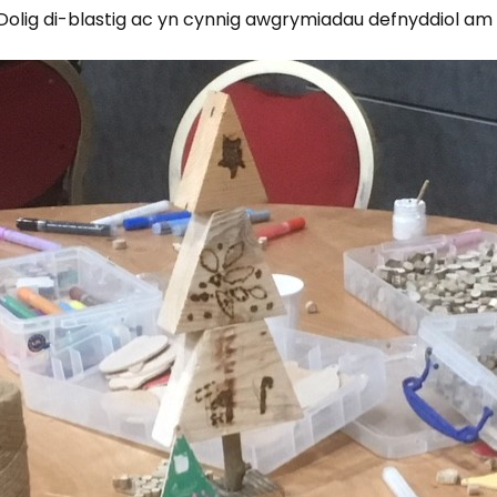
ig di-blastig ac yn cynnig awgrymiadau defnyddiol am ffy