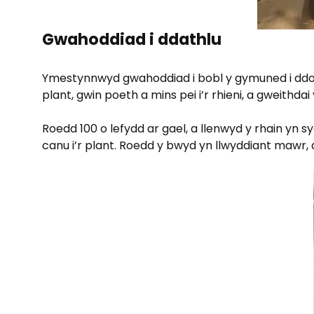
Gwahoddiad i ddathlu
Ymestynnwyd gwahoddiad i bobl y gymuned i ddod 
plant, gwin poeth a mins pei i’r rhieni, a gweithd
Roedd 100 o lefydd ar gael, a llenwyd y rhain yn
canu i’r plant. Roedd y bwyd yn llwyddiant mawr, 