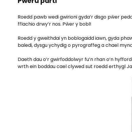
Pweru parti
Roedd pawb wedi gwirioni gyda’r disgo pŵer pedal, 
fflachio drwy’r nos. Pŵer y bobl!
Roedd y gweithdai yn boblogaidd iawn, gyda phaw
baledi, dysgu ychydig o pyrograffeg a chael mynd
Daeth dau o’r gwirfoddolwyr fu’n rhan o’n hyffor
wrth ein boddau cael clywed sut roedd erthygl J