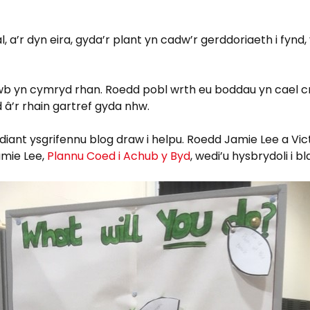
a’r dyn eira, gyda’r plant yn cadw’r gerddoriaeth i fynd,
b yn cymryd rhan. Roedd pobl wrth eu boddau yn cael cre
 â’r rhain gartref gyda nhw.
ddiant ysgrifennu blog draw i helpu. Roedd Jamie Lee a 
amie Lee,
Plannu Coed i Achub y Byd
, wedi’u hysbrydoli i