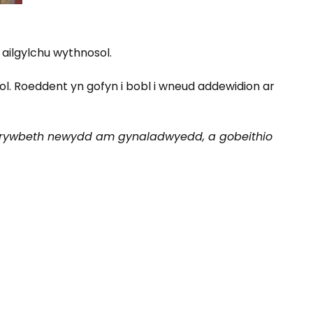
ailgylchu wythnosol.
l. Roeddent yn gofyn i bobl i wneud addewidion ar
b rywbeth newydd am gynaladwyedd, a gobeithio