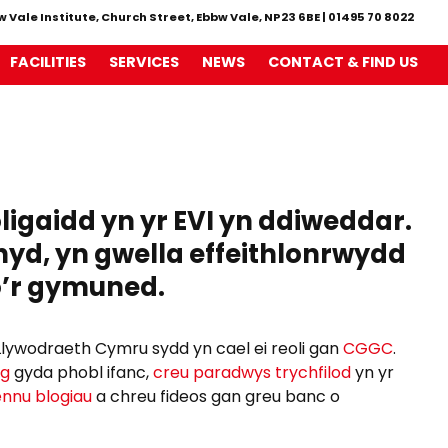
w Vale Institute, Church Street, Ebbw Vale, NP23 6BE
|
01495 70 8022
FACILITIES
SERVICES
NEWS
CONTACT & FIND US
gaidd yn yr EVI yn ddiweddar.
yd, yn gwella effeithlonrwydd
o’r gymuned.
 Llywodraeth Cymru sydd yn cael ei reoli gan
CGGC
.
ig
gyda phobl ifanc,
creu paradwys trychfilod
yn yr
ennu blogiau
a chreu fideos gan greu banc o