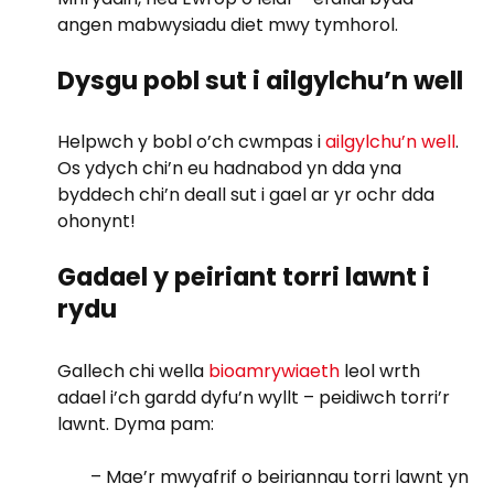
angen mabwysiadu diet mwy tymhorol.
Dysgu pobl sut i ailgylchu’n well
Helpwch y bobl o’ch cwmpas i
ailgylchu’n well
.
Os ydych chi’n eu hadnabod yn dda yna
byddech chi’n deall sut i gael ar yr ochr dda
ohonynt!
Gadael y peiriant torri lawnt i
rydu
Gallech chi wella
bioamrywiaeth
leol wrth
adael i’ch gardd dyfu’n wyllt – peidiwch torri’r
lawnt. Dyma pam:
– Mae’r mwyafrif o beiriannau torri lawnt yn