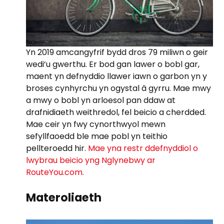
Yn 2019 amcangyfrif bydd dros 79 miliwn o geir
wedi’u gwerthu. Er bod gan lawer o bobl gar,
maent yn defnyddio llawer iawn o garbon yn y
broses cynhyrchu yn ogystal â gyrru. Mae mwy
a mwy o bobl yn arloesol pan ddaw at
drafnidiaeth weithredol, fel beicio a cherdded.
Mae ceir yn fwy cynorthwyol mewn
sefyllfaoedd ble mae pobl yn teithio
pellteroedd hir.
Mae yna restr ddefnyddiol o
lwybrau beicio yng Nglynebwy ar
RouteYou.com.
Materoliaeth