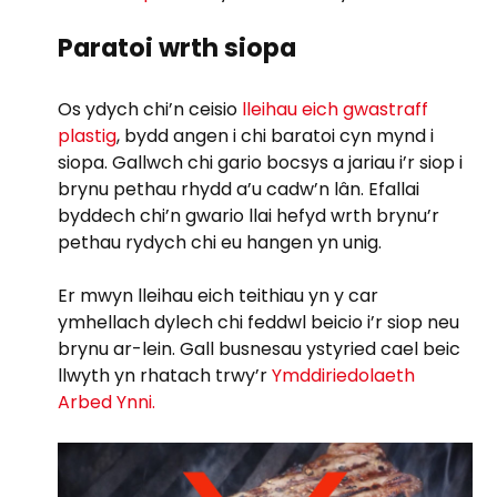
Paratoi wrth siopa
Os ydych chi’n ceisio
lleihau eich gwastraff
plastig
, bydd angen i chi baratoi cyn mynd i
siopa. Gallwch chi gario bocsys a jariau i’r siop i
brynu pethau rhydd a’u cadw’n lân. Efallai
byddech chi’n gwario llai hefyd wrth brynu’r
pethau rydych chi eu hangen yn unig.
Er mwyn lleihau eich teithiau yn y car
ymhellach dylech chi feddwl beicio i’r siop neu
brynu ar-lein. Gall busnesau ystyried cael beic
llwyth yn rhatach trwy’r
Ymddiriedolaeth
Arbed Ynni.