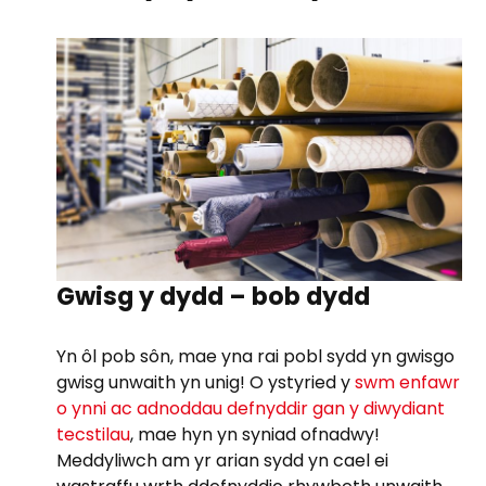
Gwisg y dydd – bob dydd
Yn ôl pob sôn, mae yna rai pobl sydd yn gwisgo
gwisg unwaith yn unig! O ystyried y
swm enfawr
o ynni ac adnoddau defnyddir gan y diwydiant
tecstilau
, mae hyn yn syniad ofnadwy!
Meddyliwch am yr arian sydd yn cael ei