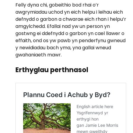
Felly dyna chi, gobeithio bod rhai o’r
awgrymiadau uchod yn eich helpu i leihau eich
defnydd o garbon a chwarae eich rhan i helpu’r
amgylchedd. Efallai nad yw un person yn
gostwng ei ddefnydd o garbon yn cael llawer o
effaith, ond os yw pawb yn penderfynu gwneud
y newidiadau bach yma, yna gallai wneud
gwahaniaeth mawr.
Erthyglau perthnasol