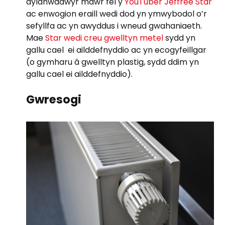
dylanwadwyr mawr fel y
YouTuber Jeffree Star
ac enwogion eraill wedi dod yn ymwybodol o’r
sefyllfa ac yn awyddus i wneud gwahaniaeth.
Mae
Star wedi creu gwelltyn metel
sydd yn
gallu cael ei ailddefnyddio ac yn ecogyfeillgar
(o gymharu â gwelltyn plastig, sydd ddim yn
gallu cael ei ailddefnyddio).
Gwresogi