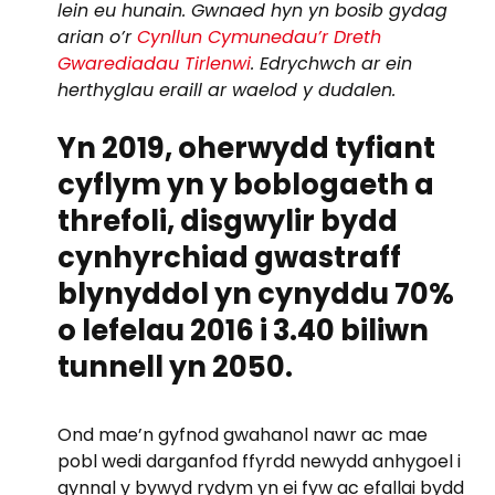
lein eu hunain. Gwnaed hyn yn bosib gydag
arian o’r
Cynllun Cymunedau’r Dreth
Gwarediadau Tirlenwi
. Edrychwch ar ein
herthyglau eraill ar waelod y dudalen.
Yn 2019, oherwydd tyfiant
cyflym yn y boblogaeth a
threfoli, disgwylir bydd
cynhyrchiad gwastraff
blynyddol yn cynyddu 70%
o lefelau 2016 i 3.40 biliwn
tunnell yn 2050.
Ond mae’n gyfnod gwahanol nawr ac mae
pobl wedi darganfod ffyrdd newydd anhygoel i
gynnal y bywyd rydym yn ei fyw ac efallai bydd