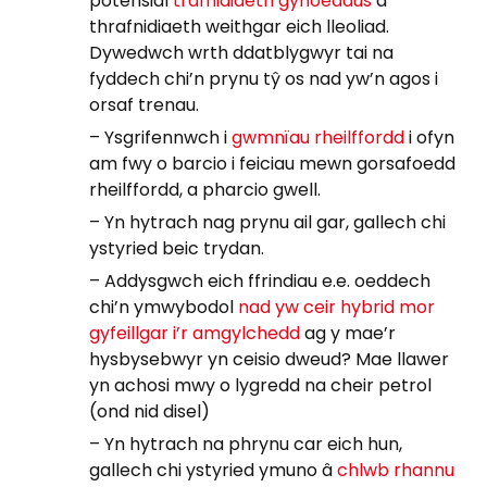
potensial
trafnidiaeth gyhoeddus
a
thrafnidiaeth weithgar eich lleoliad.
Dywedwch wrth ddatblygwyr tai na
fyddech chi’n prynu tŷ os nad yw’n agos i
orsaf trenau.
– Ysgrifennwch i
gwmnïau rheilffordd
i ofyn
am fwy o barcio i feiciau mewn gorsafoedd
rheilffordd, a pharcio gwell.
– Yn hytrach nag prynu ail gar, gallech chi
ystyried beic trydan.
– Addysgwch eich ffrindiau e.e. oeddech
chi’n ymwybodol
nad yw ceir hybrid mor
gyfeillgar i’r amgylchedd
ag y mae’r
hysbysebwyr yn ceisio dweud? Mae llawer
yn achosi mwy o lygredd na cheir petrol
(ond nid disel)
– Yn hytrach na phrynu car eich hun,
gallech chi ystyried ymuno â
chlwb rhannu