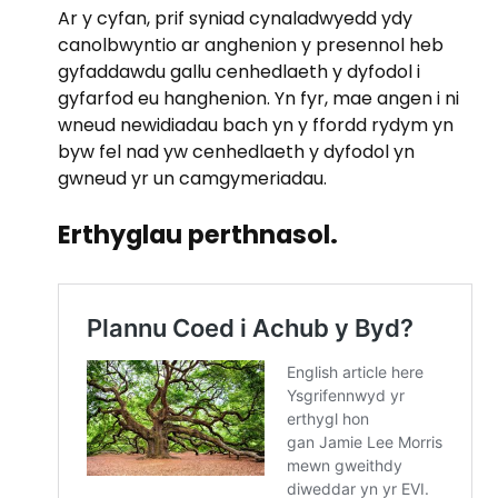
Ar y cyfan, prif syniad cynaladwyedd ydy
canolbwyntio ar anghenion y presennol heb
gyfaddawdu gallu cenhedlaeth y dyfodol i
gyfarfod eu hanghenion. Yn fyr, mae angen i ni
wneud newidiadau bach yn y ffordd rydym yn
byw fel nad yw cenhedlaeth y dyfodol yn
gwneud yr un camgymeriadau.
Erthyglau perthnasol.