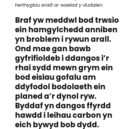
herthyglau eraill ar waelod y dudalen.
Braf yw meddwl bod trwsio
ein hamgylchedd anniben
yn broblem i rywun arall.
Ond mae gan bawb
gyfrifioldeb i ddangos i’r
rhai sydd mewn grym ein
bod eisiau gofalu am
ddyfodol bodolaeth ein
planed a’r dynol ryw.
Byddaf yn dangos ffyrdd
hawdd i leihau carbon yn
eich bywyd bob dydd.