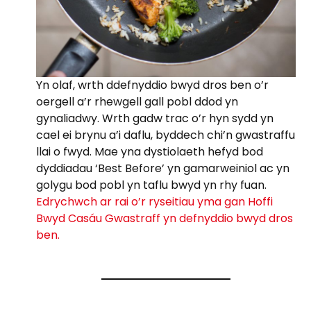
Yn olaf, wrth ddefnyddio bwyd dros ben o’r
oergell a’r rhewgell gall pobl ddod yn
gynaliadwy. Wrth gadw trac o’r hyn sydd yn
cael ei brynu a’i daflu, byddech chi’n gwastraffu
llai o fwyd. Mae yna dystiolaeth hefyd bod
dyddiadau ‘Best Before’ yn gamarweiniol ac yn
golygu bod pobl yn taflu bwyd yn rhy fuan.
Edrychwch ar rai o’r ryseitiau yma gan Hoffi
Bwyd Casáu Gwastraff yn defnyddio bwyd dros
ben.