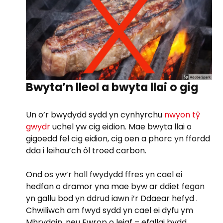
Bwyta’n lleol a bwyta llai o gig
Un o’r bwydydd sydd yn cynhyrchu
nwyon tŷ
gwydr
uchel yw cig eidion. Mae bwyta llai o
gigoedd fel cig eidion, cig oen a phorc yn ffordd
dda i leihau’ch ôl troed carbon.
Ond os yw’r holl fwydydd ffres yn cael ei
hedfan o dramor yna mae byw ar ddiet fegan
yn gallu bod yn ddrud iawn i’r Ddaear hefyd .
Chwiliwch am fwyd sydd yn cael ei dyfu ym
Mhrydain, neu Ewrop o leiaf – efallai bydd