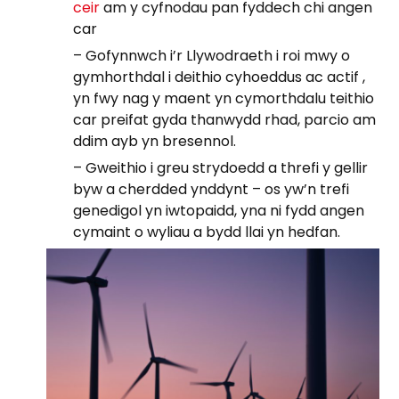
ceir
am y cyfnodau pan fyddech chi angen
car
– Gofynnwch i’r Llywodraeth i roi mwy o
gymhorthdal i deithio cyhoeddus ac actif ,
yn fwy nag y maent yn cymorthdalu teithio
car preifat gyda thanwydd rhad, parcio am
ddim ayb yn bresennol.
– Gweithio i greu strydoedd a threfi y gellir
byw a cherdded ynddynt – os yw’n trefi
genedigol yn iwtopaidd, yna ni fydd angen
cymaint o wyliau a bydd llai yn hedfan.