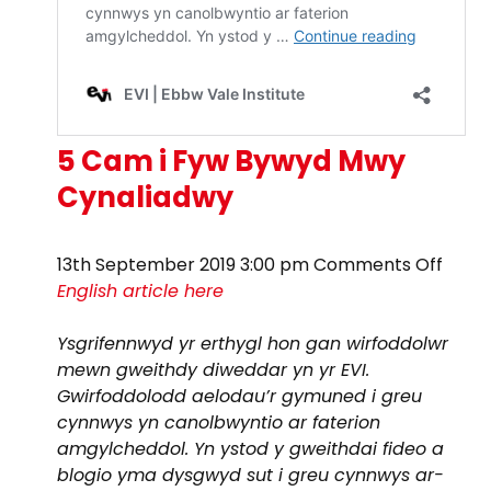
5 Cam i Fyw Bywyd Mwy
Cynaliadwy
on
13th September 2019 3:00 pm
Comments Off
5
English article here
Cam
i
Ysgrifennwyd yr erthygl hon gan wirfoddolwr
Fyw
mewn gweithdy diweddar yn yr EVI.
Bywy
Gwirfoddolodd aelodau’r gymuned i greu
Mwy
cynnwys yn canolbwyntio ar faterion
Cyna
amgylcheddol. Yn ystod y gweithdai fideo a
blogio yma dysgwyd sut i greu cynnwys ar-