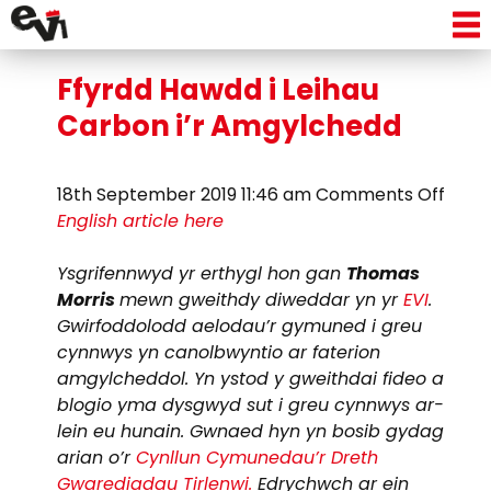
Tag Archive: beicio
Ffyrdd Hawdd i Leihau
Carbon i’r Amgylchedd
on
18th September 2019 11:46 am
Comments Off
Ffyrd
English article here
Haw
i
Ysgrifennwyd yr erthygl hon gan
Thomas
Leiha
Morris
mewn gweithdy diweddar yn yr
EVI
.
Carb
Gwirfoddolodd aelodau’r gymuned i greu
i’r
cynnwys yn canolbwyntio ar faterion
Amgy
amgylcheddol. Yn ystod y gweithdai fideo a
blogio yma dysgwyd sut i greu cynnwys ar-
lein eu hunain. Gwnaed hyn yn bosib gydag
arian o’r
Cynllun Cymunedau’r Dreth
Gwarediadau Tirlenwi.
Edrychwch ar ein