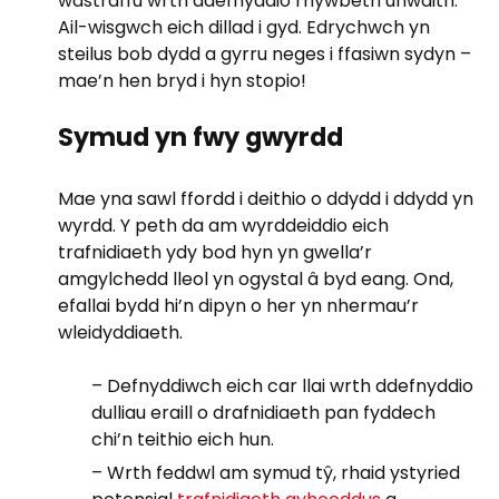
wastraffu wrth ddefnyddio rhywbeth unwaith.
Ail-wisgwch eich dillad i gyd. Edrychwch yn
steilus bob dydd a gyrru neges i ffasiwn sydyn –
mae’n hen bryd i hyn stopio!
Symud yn fwy gwyrdd
Mae yna sawl ffordd i deithio o ddydd i ddydd yn
wyrdd. Y peth da am wyrddeiddio eich
trafnidiaeth ydy bod hyn yn gwella’r
amgylchedd lleol yn ogystal â byd eang. Ond,
efallai bydd hi’n dipyn o her yn nhermau’r
wleidyddiaeth.
– Defnyddiwch eich car llai wrth ddefnyddio
dulliau eraill o drafnidiaeth pan fyddech
chi’n teithio eich hun.
– Wrth feddwl am symud tŷ, rhaid ystyried