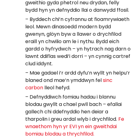
gweithio gyda phetrol neu drydan, felly
bydd hyn yn defnyddio llai o danwydd ffosil.
– Byddech chi’n cyfrannu at fioamrywiaeth
leol. Mewn dinasoedd modern bydd
gwenyn, glöyn byw a llawer o drychfilod
eraill yn chwilio am le i nythu. Bydd eich
gardd o hyfrydwch – yn hytrach nag darn o
lawnt ddiflas wedi’i dorri – yn cynnig cartref
clud iddynt.
– Mae gadael i’r ardd dyfu’n wyllt yn helpu’r
blaned ond mae’n ymddwyn fel
sinc
carbon
lleol hefyd.
– Defnyddiwch fomiau hadau i blannu
blodau gwyllt a chael pwll bach – efallai
gallech chi ddefnyddio hen deiar a
tharpolin i greu ardal wlyb i drychfilod.
Fe
wnaethom hyn yr EVI yn ein gweithdai
bomiau blodau a thrychfilod.