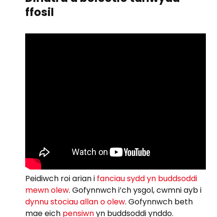
ffosil
Peidiwch roi arian i
fanciau sydd yn buddsoddi
mewn olew
. Gofynnwch i’ch ysgol, cwmni ayb i
dynnu stociau allan o olew
. Gofynnwch beth
mae eich
pensiwn
yn buddsoddi ynddo.