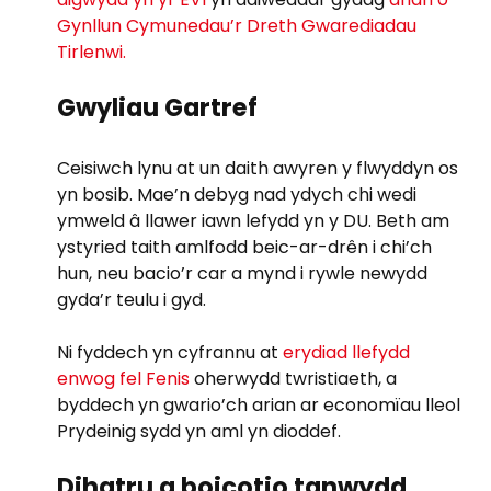
Gynllun Cymunedau’r Dreth Gwarediadau
Tirlenwi.
Gwyliau Gartref
Ceisiwch lynu at un daith awyren y flwyddyn os
yn bosib. Mae’n debyg nad ydych chi wedi
ymweld â llawer iawn lefydd yn y DU. Beth am
ystyried taith amlfodd beic-ar-drên i chi’ch
hun, neu bacio’r car a mynd i rywle newydd
gyda’r teulu i gyd.
Ni fyddech yn cyfrannu at
erydiad llefydd
enwog fel Fenis
oherwydd twristiaeth, a
byddech yn gwario’ch arian ar economïau lleol
Prydeinig sydd yn aml yn dioddef.
Dihatru a boicotio tanwydd