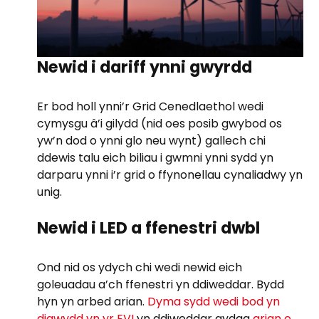
Newid i dariff ynni gwyrdd
Er bod holl ynni’r Grid Cenedlaethol wedi
cymysgu â’i gilydd (nid oes posib gwybod os
yw’n dod o ynni glo neu wynt) gallech chi
ddewis talu eich biliau i gwmni ynni sydd yn
darparu ynni i’r grid o ffynonellau cynaliadwy yn
unig.
Newid i LED a ffenestri dwbl
Ond nid os ydych chi wedi newid eich
goleuadau a’ch ffenestri yn ddiweddar. Bydd
hyn yn arbed arian.
Dyma sydd wedi bod yn
digwydd yn yr EVI
yn ddiweddar gydag
arian o