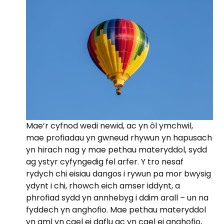
Mae’r cyfnod wedi newid, ac yn ôl ymchwil,
mae profiadau yn gwneud rhywun yn hapusach
yn hirach nag y mae pethau materyddol, sydd
ag ystyr cyfyngedig fel arfer. Y tro nesaf
rydych chi eisiau dangos i rywun pa mor bwysig
ydynt i chi, rhowch eich amser iddynt, a
phrofiad sydd yn annhebyg i ddim arall – un na
fyddech yn anghofio. Mae pethau materyddol
yn aml yn cael ei daflu ac yn cael ei anghofio,