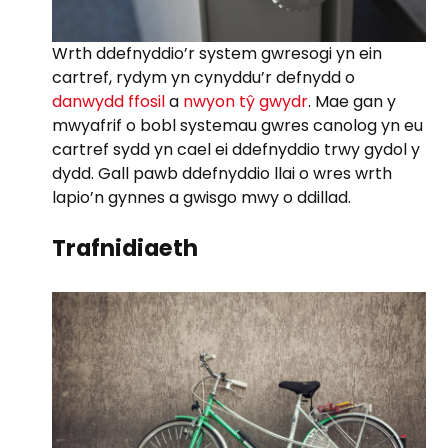
Wrth ddefnyddio’r system gwresogi yn ein
cartref, rydym yn cynyddu’r defnydd o
danwydd ffosil
a
nwyon tŷ gwydr
. Mae gan y
mwyafrif o bobl systemau gwres canolog yn eu
cartref sydd yn cael ei ddefnyddio trwy gydol y
dydd. Gall pawb ddefnyddio llai o wres wrth
lapio’n gynnes a gwisgo mwy o ddillad.
Trafnidiaeth