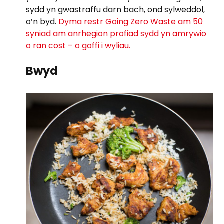
sydd yn gwastraffu darn bach, ond sylweddol,
o’n byd.
Dyma restr Going Zero Waste am 50
syniad am anrhegion profiad sydd yn amrywio
o ran cost – o goffi i wyliau.
Bwyd